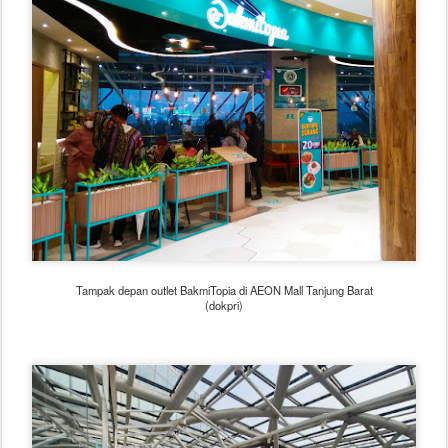
Tampak depan outlet BakmiTopia di AEON Mall Tanjung Barat
(dokpri)