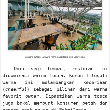
Suasana outdoor (
smoking room
) BakmiTopia (dok. BakmiTopia)
Dari segi tempat, restoran ini
didominasi warna tosca. Konon filosofi
warna ini melambangkan keceriaan
(
cheerful
) sebagai pilihan dari warna
favorit
owner
. Dipastikan warna tosca
juga bakal membuat konsumen betah dan
senang saat makan di BakmiTopia.