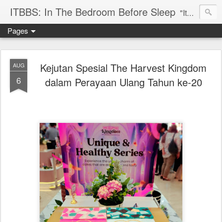
ITBBS: In The Bedroom Before Sleep
"Its my life to be exist in the world"
Pages
Kejutan Spesial The Harvest Kingdom
AUG
6
dalam Perayaan Ulang Tahun ke-20