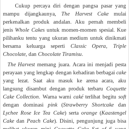
Cukup percaya diri dengan pangsa pasar yang
mampu dijangkaunya,
The Harvest Cake
mulai
perkenalkan produk andalan. Aku pernah membeli
jenis
Whole Cakes
untuk momen-momen spesial. Kue
pilihanku tentu yang ukuran medium untuk dinikmati
bersama keluarga seperti
Classic Opera
,
Triple
Chocolate
, dan
Chocolate Tiramisu
.
The Harvest
memang juara. Acara ini menjadi pesta
perayaan yang lengkap dengan kehadiran berbagai
cake
yang lezat. Saat aku masuk ke arena acara, aku
langsung disambut dengan produk terbaru
Coquette
Cake Collection
. Warna warni
caké
terlihat begitu
soft
dengan dominasi
pink
(
Strawberry Shortcake
dan
Lychee Rose Ice Tea Cake
) serta
orange
(
Kaastengel
Cake
dan
Peach Cake
). Disini, pengunjung juga bisa
melihat ukuran mini
Coquette Cake Set of 6
yang