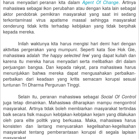
harus menyadari peranan kita dalam
Agent Of Change
. Artinya
mahasiswa sebagai ikon perubahan atau dengan kata lain sebagai
aktor pendobrak pemikiran masyarakat yang saat ini sedang
terkontaminasi virus apatisme massal sehingga masyarakat
cenderung tidak kritis terhadap kebijakan yang tidak berpihak
kepada mereka.
I
nilah
waktunya
kita harus mengisi hari demi hari dengan
aktivitas pergerakan yang mumpuni. Seperti kata Soe Hok Gie,
mahasiswa adalah ‘
the happy selected few
’ yang dapat kuliah dan
karena itu mereka harus menyadari serta melibatkan diri dalam
perjuangan bangsa. Dan kepada rakyat, para mahasiswa harus
menunjukkan bahwa mereka dapat mengusahakan perbaikan-
perbaikan dari keadaan yang kritis semacam korupsi sesuai
tuntunan Tri Dharma Perguruan Tinggi.
Selain itu, peranan mahasiswa sebagai
Social Of Control
juga tetap dimainkan. Mahasiswa diharapkan mampu mengontrol
masyarakat. Artinya tidak boleh membiarkan masyarakat tertindas
baik secara fisik maupun kebijakan-kebijakan kejam yang dilakukan
oleh para elite politik yang berkuasa. Maka, mahasiswa harus
konsisten dan lantang menyuarakan kegelisahan-kegelisahan
masyarakat tentang pemberantasan korupsi di segala lapisan
masyarakat.