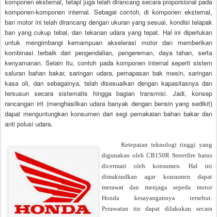
komponen eksternal, tetapi juga telah dirancang secara proporsional pada
komponen-komponen internal. Sebagai contoh, di komponen eksternal,
ban motor ini telah dirancang dengan ukuran yang sesuai, kondisi telapak
ban yang cukup tebal, dan tekanan udara yang tepat. Hal ini diperlukan
untuk mengimbangi kemampuan akselerasi motor dan memberikan
kombinasi terbaik dari pengendalian, pengereman, daya tahan, serta
kenyamanan. Selain itu, contoh pada komponen internal seperti sistem
saluran bahan bakar, saringan udara, pernapasan bak mesin, saringan
kasa oli, dan sebagainya, telah disesuaikan dengan kapasitasnya dan
tersusun secara sistematis hingga bagian transmisi. Jadi, konsep
rancangan irit (menghasilkan udara banyak dengan bensin yang sedikit)
dapat menguntungkan konsumen dari segi pemakaian bahan bakar dan
anti polusi udara.
Ketepatan teknologi tinggi yang
digunakan oleh CB150R Streetfire harus
dicermati oleh konsumen. Hal ini
dimaksudkan agar konsumen dapat
merawat dan menjaga sepeda motor
Honda kesayangannya tersebut.
Perawatan itu dapat dilakukan secara