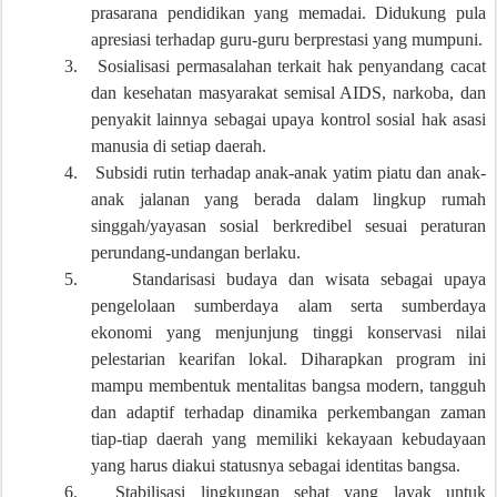
prasarana pendidikan yang memadai. Didukung pula
apresiasi terhadap guru-guru berprestasi yang mumpuni.
3.
Sosialisasi permasalahan terkait hak penyandang cacat
dan kesehatan masyarakat semisal AIDS, narkoba, dan
penyakit lainnya sebagai upaya kontrol sosial hak asasi
manusia di setiap daerah.
4.
Subsidi rutin terhadap anak-anak yatim piatu dan anak-
anak jalanan yang berada dalam lingkup rumah
singgah/yayasan sosial berkredibel sesuai peraturan
perundang-undangan berlaku.
5.
Standarisasi budaya dan wisata sebagai upaya
pengelolaan sumberdaya alam serta sumberdaya
ekonomi yang menjunjung tinggi
konservasi nilai
pelestarian kearifan lokal.
Diharapkan program ini
mampu
membentuk mentalitas bangsa modern, tangguh
dan adaptif terhadap dinamika perkembangan zaman
tiap-tiap daerah yang memiliki kekayaan kebudayaan
yang harus diakui statusnya sebagai identitas bangsa.
6.
Stabilisasi lingkungan sehat yang layak untuk