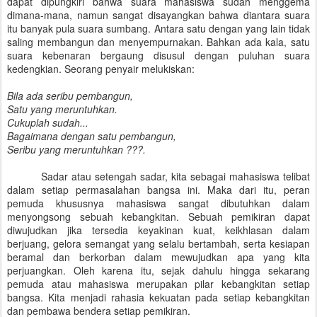
dapat dipungkiri bahwa suara mahasiswa sudah menggema
dimana-mana, namun sangat disayangkan bahwa diantara suara
itu banyak pula suara sumbang. Antara satu dengan yang lain tidak
saling membangun dan menyempurnakan. Bahkan ada kala, satu
suara kebenaran bergaung disusul dengan puluhan suara
kedengkian. Seorang penyair melukiskan:
Bila ada seribu pembangun,
Satu yang meruntuhkan.
Cukuplah sudah...
Bagaimana dengan satu pembangun,
Seribu yang meruntuhkan ???.
Sadar atau setengah sadar, kita sebagai mahasiswa telibat
dalam setiap permasalahan bangsa ini. Maka dari itu, peran
pemuda khususnya mahasiswa sangat dibutuhkan dalam
menyongsong sebuah kebangkitan. Sebuah pemikiran dapat
diwujudkan jika tersedia keyakinan kuat, keikhlasan dalam
berjuang, gelora semangat yang selalu bertambah, serta kesiapan
beramal dan berkorban dalam mewujudkan apa yang kita
perjuangkan. Oleh karena itu, sejak dahulu hingga sekarang
pemuda atau mahasiswa merupakan pilar kebangkitan setiap
bangsa. Kita menjadi rahasia kekuatan pada setiap kebangkitan
dan pembawa bendera setiap pemikiran.