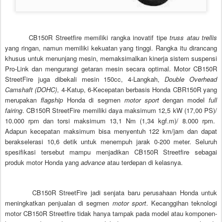
CB150R Streetfire memiliki rangka inovatif tipe
truss atau trellis
yang ringan, namun memiliki kekuatan yang tinggi. Rangka itu dirancang
khusus untuk menunjang mesin, memaksimalkan kinerja sistem suspensi
Pro-Link dan mengurangi getaran mesin secara optimal. Motor CB150R
StreetFire juga dibekali mesin 150cc, 4-Langkah,
Double Overhead
Camshaft (DOHC)
, 4-Katup, 6-Kecepatan berbasis Honda CBR150R yang
merupakan
flagship
Honda di segmen
motor sport
dengan model
full
fairing
. CB150R StreetFire memiliki daya maksimum 12,5 kW (17,00 PS)/
10.000 rpm dan torsi maksimum 13,1 Nm (1,34 kgf.m)/ 8.000 rpm.
Adapun kecepatan maksimum bisa menyentuh 122 km/jam dan dapat
berakselerasi 10,6 detik untuk menempuh jarak 0-200 meter. Seluruh
spesifikasi tersebut mampu menjadikan CB150R Streetfire sebagai
produk motor Honda yang
advance
atau terdepan di kelasnya.
CB150R StreetFire jadi senjata baru perusahaan Honda untuk
meningkatkan penjualan di segmen
motor sport
. Kecanggihan teknologi
motor CB150R Streetfire tidak hanya tampak pada model atau komponen-