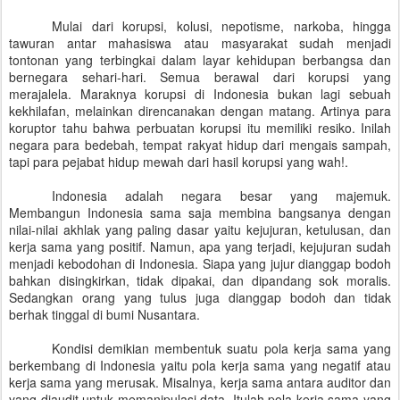
Mulai dari korupsi, kolusi, nepotisme, narkoba, hingga
tawuran antar mahasiswa atau masyarakat sudah menjadi
tontonan yang terbingkai dalam layar kehidupan berbangsa dan
bernegara sehari-hari.
Semua berawal dari korupsi yang
merajalela. Maraknya korupsi di Indonesia bukan lagi sebuah
kekhilafan, melainkan direncanakan dengan matang. Artinya para
koruptor tahu bahwa perbuatan korupsi itu memiliki resiko. Inilah
negara para bedebah, tempat rakyat hidup dari mengais sampah,
tapi para pejabat hidup mewah dari hasil korupsi yang wah!.
Indonesia adalah negara besar yang majemuk.
Membangun Indonesia sama saja membina bangsanya dengan
nilai-nilai akhlak yang paling dasar yaitu kejujuran, ketulusan, dan
kerja sama yang positif. Namun, apa yang terjadi, kejujuran sudah
menjadi kebodohan di Indonesia. Siapa yang jujur dianggap bodoh
bahkan disingkirkan, tidak dipakai, dan dipandang sok moralis.
Sedangkan orang yang tulus juga dianggap bodoh dan tidak
berhak tinggal di bumi Nusantara.
Kondisi demikian membentuk suatu pola kerja sama yang
berkembang di Indonesia yaitu pola kerja sama yang negatif atau
kerja sama yang merusak. Misalnya, kerja sama antara auditor dan
yang diaudit untuk memanipulasi data. Itulah pola kerja sama yang