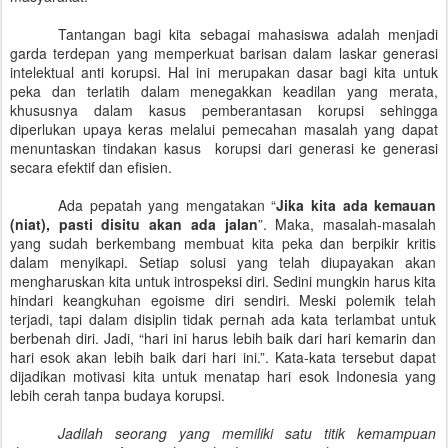
Tantangan bagi kita sebagai mahasiswa adalah menjadi
garda terdepan yang memperkuat barisan dalam laskar generasi
intelektual anti korupsi. Hal ini merupakan dasar bagi kita untuk
peka dan terlatih dalam menegakkan keadilan yang merata,
khususnya dalam kasus pemberantasan korupsi sehingga
diperlukan upaya keras melalui pemecahan masalah yang dapat
menuntaskan tindakan kasus
korupsi dari generasi ke generasi
secara efektif dan efisien.
Ada pepatah yang mengatakan “
Jika kita ada kemauan
(niat), pasti disitu akan ada jalan
”. Maka, masalah-masalah
yang sudah berkembang membuat kita peka dan berpikir kritis
dalam menyikapi. Setiap solusi yang telah diupayakan akan
mengharuskan kita untuk introspeksi diri. Sedini mungkin harus kita
hindari keangkuhan egoisme diri sendiri. Meski polemik telah
terjadi, tapi dalam disiplin tidak pernah ada kata terlambat untuk
berbenah diri. Jadi, “hari ini harus lebih baik dari hari kemarin dan
hari esok akan lebih baik dari hari ini.”. Kata-kata tersebut dapat
dijadikan motivasi kita untuk menatap hari esok Indonesia yang
lebih cerah tanpa budaya korupsi.
Jadilah seorang yang memiliki satu titik kemampuan