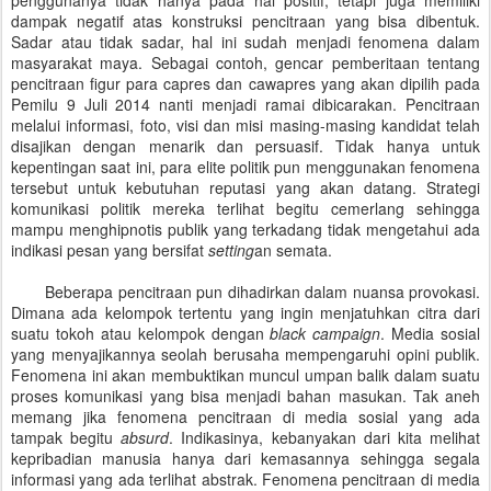
dampak negatif atas konstruksi pencitraan yang bisa dibentuk.
Sadar atau tidak sadar, hal ini sudah menjadi fenomena dalam
masyarakat maya. Sebagai contoh, gencar pemberitaan tentang
pencitraan figur para capres dan cawapres yang akan dipilih pada
Pemilu 9 Juli 2014 nanti menjadi ramai dibicarakan. Pencitraan
melalui informasi, foto, visi dan misi masing-masing kandidat telah
disajikan dengan menarik dan persuasif. Tidak hanya untuk
kepentingan saat ini, para elite politik pun menggunakan fenomena
tersebut untuk kebutuhan reputasi yang akan datang. Strategi
komunikasi politik mereka terlihat begitu cemerlang sehingga
mampu menghipnotis publik yang terkadang tidak mengetahui ada
indikasi pesan yang bersifat
setting
an semata.
Beberapa pencitraan pun dihadirkan dalam nuansa provokasi.
Dimana ada kelompok tertentu yang ingin menjatuhkan citra dari
suatu tokoh atau kelompok dengan
black campaign
. Media sosial
yang menyajikannya seolah berusaha mempengaruhi opini publik.
Fenomena ini akan membuktikan muncul umpan balik dalam suatu
proses komunikasi yang bisa menjadi bahan masukan. Tak aneh
memang jika fenomena pencitraan di media sosial yang ada
tampak begitu
absurd
. Indikasinya, kebanyakan dari kita melihat
kepribadian manusia hanya dari kemasannya sehingga segala
informasi yang ada terlihat abstrak. Fenomena pencitraan di media