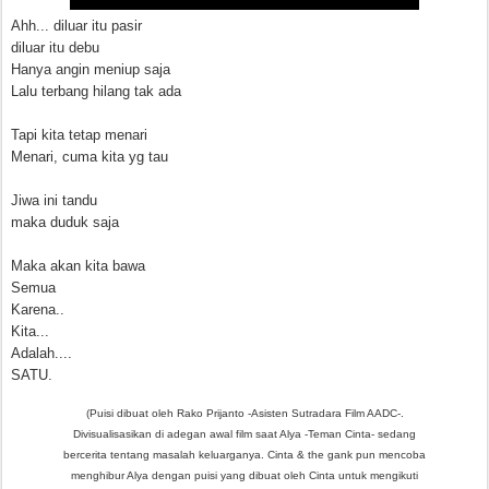
Ahh... diluar itu pasir
diluar itu debu
Hanya angin meniup saja
Lalu terbang hilang tak ada
Tapi kita tetap menari
Menari, cuma kita yg tau
Jiwa ini tandu
maka duduk saja
Maka akan kita bawa
Semua
Karena..
Kita...
Adalah....
SATU.
(Puisi dibuat oleh Rako Prijanto -Asisten Sutradara Film AADC-.
Divisualisasikan di adegan awal film saat Alya -Teman Cinta- sedang
bercerita tentang masalah keluarganya. Cinta & the gank pun mencoba
menghibur Alya dengan puisi yang dibuat oleh Cinta untuk mengikuti