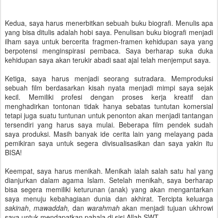
Kedua, saya harus menerbitkan sebuah buku biografi. Menulis apa
yang bisa ditulis adalah hobi saya. Penulisan buku biografi menjadi
ilham saya untuk bercerita fragmen-framen kehidupan saya yang
berpotensi menginspirasi pembaca. Saya berharap suka duka
kehidupan saya akan terukir abadi saat ajal telah menjemput saya.
Ketiga, saya harus menjadi seorang sutradara. Memproduksi
sebuah film berdasarkan kisah nyata menjadi mimpi saya sejak
kecil. Memiliki profesi dengan proses kerja kreatif dan
menghadirkan tontonan tidak hanya sebatas tuntutan komersial
tetapi juga suatu tuntunan untuk penonton akan menjadi tantangan
tersendiri yang harus saya mulai. Beberapa film pendek sudah
saya produksi. Masih banyak ide cerita lain yang melayang pada
pemikiran saya untuk segera divisualisasikan dan saya yakin itu
BISA!
Keempat, saya harus menikah. Menikah ialah salah satu hal yang
dianjurkan dalam agama Islam. Setelah menikah, saya berharap
bisa segera memiliki keturunan (anak) yang akan mengantarkan
saya menuju kebahagiaan dunia dan akhirat. Tercipta keluarga
sakinah
,
mawadda
h,
dan
war
ahma
h
akan menjadi tujuan ukhrowi
saya untuk mendapatkan pahala di sisi Allah SWT.