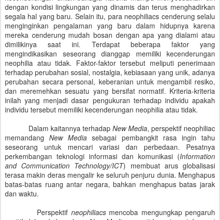
dengan kondisi lingkungan yang dinamis dan terus menghadirkan
segala hal yang baru. Selain itu, para neophiliacs cenderung selalu
menginginkan pengalaman yang baru dalam hidupnya karena
mereka cenderung mudah bosan dengan apa yang dialami atau
dimilikinya saat ini. Terdapat beberapa faktor yang
mengindikasikan seseorang dianggap memiliki kecenderungan
neophilia atau tidak. Faktor-faktor tersebut meliputi penerimaan
terhadap perubahan sosial, nostalgia, kebiasaan yang unik, adanya
perubahan secara personal, keberanian untuk mengambil resiko,
dan meremehkan sesuatu yang bersifat normatif. Kriteria-kriteria
inilah yang menjadi dasar pengukuran terhadap individu apakah
individu tersebut memiliki kecenderungan neophilia atau tidak.
Dalam kaitannya terhadap
New Media
, perspektif neophiliac
memandang
New Media
sebagai pembangkit rasa ingin tahu
seseorang untuk mencari variasi dan perbedaan. Pesatnya
perkembangan teknologi informasi dan komunikasi (
Information
and Communication Technology/ICT
) membuat arus globalisasi
terasa makin deras mengalir ke seluruh penjuru dunia. Menghapus
batas-batas ruang antar negara, bahkan menghapus batas jarak
dan waktu.
Perspektif
neophiliacs
mencoba mengungkap pengaruh