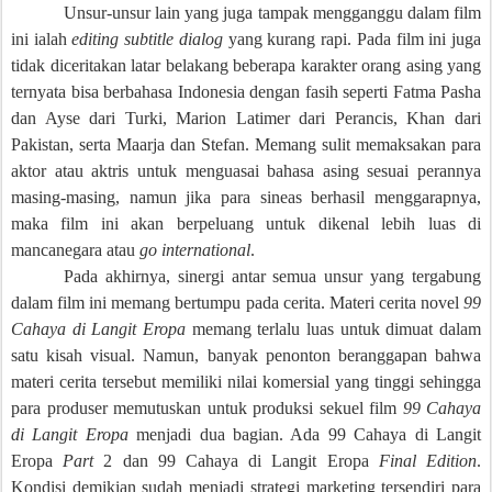
Unsur-unsur lain yang juga tampak mengganggu dalam film
ini ialah
editing subtitle dialog
yang kurang rapi. Pada film ini juga
tidak diceritakan latar belakang beberapa karakter orang asing yang
ternyata bisa berbahasa Indonesia dengan fasih seperti Fatma Pasha
dan Ayse dari Turki, Marion Latimer dari Perancis, Khan dari
Pakistan, serta Maarja dan Stefan. Memang sulit memaksakan para
aktor atau aktris untuk menguasai bahasa asing sesuai perannya
masing-masing, namun jika para sineas berhasil menggarapnya,
maka film ini akan berpeluang untuk dikenal lebih luas di
mancanegara atau
go international
.
Pada akhirnya, sinergi antar semua unsur yang tergabung
dalam film ini memang bertumpu pada cerita. Materi cerita novel
99
Cahaya di Langit Eropa
memang terlalu luas untuk dimuat dalam
satu kisah visual. Namun, banyak penonton beranggapan bahwa
materi cerita tersebut memiliki nilai komersial yang tinggi sehingga
para produser memutuskan untuk produksi sekuel film
99 Cahaya
di Langit Eropa
menjadi dua bagian. Ada 99 Cahaya di Langit
Eropa
Part
2 dan 99 Cahaya di Langit Eropa
Final Edition
.
Kondisi demikian sudah menjadi strategi marketing tersendiri para