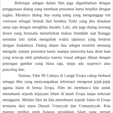
Beberapa adegan dalam film juga digambarkan dengan
penggunaan dialog yang membuat penonton harus berpikir dengan
logika. Misalnya dialog dua orang asing yang menganggap roti
croissant
sebagai bentuk dari bendera Turki yang jika dimakan
sama saja dengan menghina muslim. Lalu, ada juga dialog seorang
dosen yang berusaha menafsirkan makna bismillah saat Rangga
meminta izin untuk mengubah waktu ujiannya yang bentrok
dengan ibadahnya. Dialog dalam dua adegan tersebut memang
mengalir, namun penonton harus mampu mencerna kata demi kata
yang terucap oleh pelakunya karena visual adegan dibuat dengan
potongan gambar yang biasa saja, tanpa ada
suspence
atau
punching line
.
Namun, Film 99 Cahaya di Langit Eropa cukup berhasil
sebagai film yang menyampaikan informasi mengenai jejak-jejak
agama Islam di benua Eropa. Film ini membawa kita untuk
memahami sejarah kejayaan Islam di tanah Eropa tanpa terkesan
menggurui. Melalui film ini kita menelusuri sejarah Islam di Eropa
terutama dari masa Dinasti Umayyah dan Ustmaniyyah. Kita
mampu melihat jatuh bangun peradaban Islam yang pernah