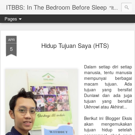
ITBBS: In The Bedroom Before Sleep
"Its my life to be exist in the world"
Pages
APR
Hidup Tujuan Saya (HTS)
5
Dalam setiap diri setiap
manusia, tentu manusia
mempunyai berbagai
macam tujuan. Ada
tujuan yang bersifat
Duniawi dan ada juga
tujuan yang bersifat
Ukhrowi atau Akhirat...
Berikut ini Blogger Eksis
akan mengemukakan
tujuan hidup setelah