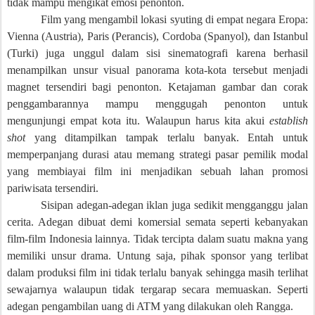
tidak mampu mengikat emosi penonton.
Film yang mengambil lokasi syuting di empat negara Eropa:
Vienna (Austria), Paris (Perancis), Cordoba (Spanyol), dan Istanbul
(Turki) juga unggul
dalam sisi sinematografi karena berhasil
menampilkan unsur visual panorama kota-kota tersebut menjadi
magnet tersendiri bagi penonton. Ketajaman gambar dan corak
penggambarannya mampu menggugah penonton untuk
mengunjungi empat kota itu. Walaupun harus kita akui
establish
shot
yang ditampilkan tampak terlalu banyak. Entah untuk
memperpanjang durasi atau memang strategi pasar pemilik modal
yang membiayai film ini menjadikan sebuah lahan promosi
pariwisata tersendiri.
Sisipan adegan-adegan iklan juga sedikit mengganggu jalan
cerita. Adegan dibuat demi komersial semata seperti kebanyakan
film-film Indonesia lainnya. Tidak tercipta dalam suatu makna yang
memiliki unsur drama. Untung saja, pihak sponsor yang terlibat
dalam produksi film ini tidak terlalu banyak sehingga masih terlihat
sewajarnya walaupun tidak tergarap secara memuaskan. Seperti
adegan pengambilan uang di ATM yang dilakukan oleh Rangga.