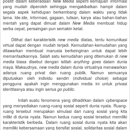
positif dalam keberadaan
New Media
seperti kemajuan informasi
yang mudah diperoleh sehingga mengakibatkan hampir dalam
segala aspek kehidupan berkembang dalam waktu yang tidak
lama. Ide-ide, informasi, gagaan, tulisan, karya atau bahan-bahan
mentah yang dapat dimuat dalam
New Media
membuat hidup
serba cepat, persaingan pun semakin ketat.
Dilihat dari karakteristik
new media
diatas, tentu komunikasi
virtual dapat dengan mudah terjadi. Kemudahan-kemudahan yang
ditawarkan membuat manusia berkeinginan untuk dapat lebih
memanfaatkannya. Salah satu kemudahan yang ditemukan di
new
media
biasa disebut dengan istilah
anything goes
dalam dunia
maya. Maksudnya,
new media
dalam dunia virtualnya menawarkan
adanya ruang privat dan ruang publik. Namun semuanya
diputuskan oleh individu sendiri (
individual choice
) sebagai
pengguna apakah ingin menggunakan media ini untuk privasi
identitasnya atau ingin serius
go public
.
Inilah suatu fenomena yang dihadirkan dalam
cyberspace
yang menyediakan ruang-ruang sosial seperti dunia nyata. Ruang-
ruang tersebut merupakan simulasi dari ruang sosial yang kita
miliki di dunia nyata. Namun kedua ruang sosial tersebut memiliki
karakteristik berbeda. Dalam ruang sosial dunia nyata kita akan
memiliki kebersamaan yang bersifat sosial, solidaritas sosial dalam