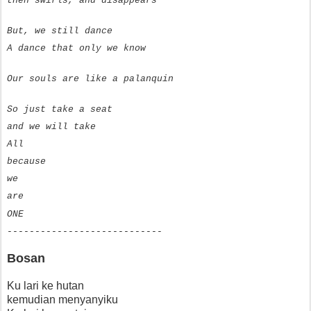
then swirls, and disappears
But, we still dance
A dance that only we know
Our souls are like a palanquin
So just take a seat
and we will take
All
because
we
are
ONE
----------------------------
Bosan
Ku lari ke hutan
kemudian menyanyiku