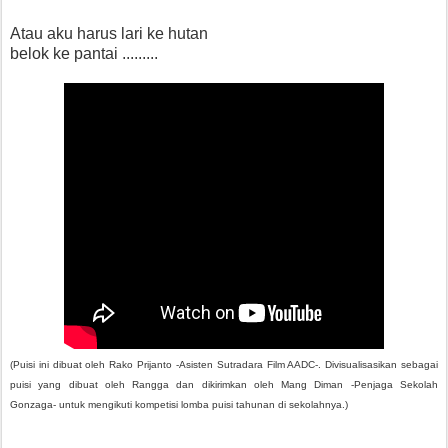
Atau aku harus lari ke hutan
belok ke pantai .........
(Puisi ini dibuat oleh Rako Prijanto -Asisten Sutradara Film AADC-. Divisualisasikan sebagai
puisi yang dibuat oleh Rangga dan dikirimkan oleh Mang Diman -Penjaga Sekolah
Gonzaga- untuk mengikuti kompetisi lomba puisi tahunan di sekolahnya.)