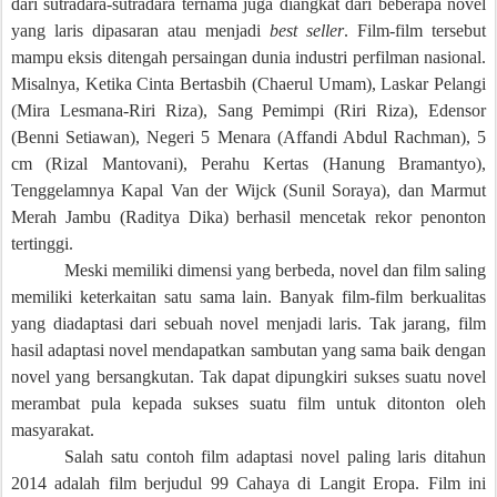
dari sutradara-sutradara ternama juga diangkat dari beberapa novel
yang laris dipasaran atau menjadi
best seller
. Film-film tersebut
mampu eksis ditengah persaingan dunia industri perfilman nasional.
Misalnya, Ketika Cinta Bertasbih (Chaerul Umam), Laskar Pelangi
(Mira Lesmana-Riri Riza), Sang Pemimpi (Riri Riza), Edensor
(Benni Setiawan), Negeri 5 Menara (Affandi Abdul Rachman), 5
cm (Rizal Mantovani), Perahu Kertas (Hanung Bramantyo),
Tenggelamnya Kapal Van der Wijck (Sunil Soraya), dan Marmut
Merah Jambu (Raditya Dika) berhasil mencetak rekor penonton
tertinggi.
Meski memiliki dimensi yang berbeda, novel dan film saling
memiliki keterkaitan satu sama lain. Banyak film-film berkualitas
yang diadaptasi dari sebuah novel menjadi laris. Tak jarang, film
hasil adaptasi novel mendapatkan sambutan yang sama baik dengan
novel yang bersangkutan. Tak dapat dipungkiri sukses suatu novel
merambat pula kepada sukses suatu film untuk ditonton oleh
masyarakat.
Salah satu contoh film adaptasi novel paling laris ditahun
2014 adalah film berjudul 99 Cahaya di Langit Eropa. Film ini