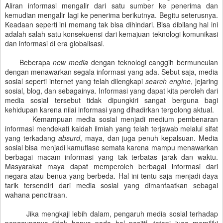
Aliran informasi mengalir dari satu sumber ke penerima dan
kemudian mengalir lagi ke penerima berikutnya. Begitu seterusnya.
Keadaan seperti ini memang tak bisa dihindari. Bisa dibilang hal ini
adalah salah satu konsekuensi dari kemajuan teknologi komunikasi
dan informasi di era globalisasi.
Beberapa
new media
dengan teknologi canggih bermunculan
dengan menawarkan segala informasi yang ada. Sebut saja, media
sosial seperti internet yang telah dilengkapi
search engine
, jejaring
sosial, blog, dan sebagainya. Informasi yang dapat kita peroleh dari
media sosial tersebut tidak dipungkiri sangat berguna bagi
kehidupan karena nilai informasi yang dihadirkan tergolong aktual.
Kemampuan media sosial menjadi medium pembenaran
informasi mendekati kaidah ilmiah yang telah terjawab melalui sifat
yang terkadang
absurd
, maya, dan juga penuh kepalsuan. Media
sosial bisa menjadi kamuflase semata karena mampu menawarkan
berbagai macam informasi yang tak terbatas jarak dan waktu.
Masyarakat maya dapat memperoleh berbagai informasi dari
negara atau benua yang berbeda. Hal ini tentu saja menjadi daya
tarik tersendiri dari media sosial yang dimanfaatkan sebagai
wahana pencitraan.
Jika mengkaji lebih dalam, pengaruh media sosial terhadap
penggunanya tidak hanya pada hal positif, tetapi juga memiliki