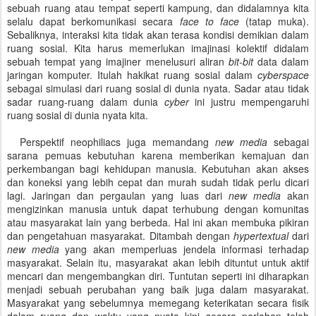
sebuah ruang atau tempat seperti kampung, dan didalamnya kita
selalu dapat berkomunikasi secara
face to face
(tatap muka).
Sebaliknya, interaksi kita tidak akan terasa kondisi demikian dalam
ruang sosial. Kita harus memerlukan imajinasi kolektif didalam
sebuah tempat yang imajiner menelusuri aliran
bit-bit
data dalam
jaringan komputer. Itulah hakikat ruang sosial dalam
cyberspace
sebagai simulasi dari ruang sosial di dunia nyata. Sadar atau tidak
sadar ruang-ruang dalam dunia
cyber
ini justru mempengaruhi
ruang sosial di dunia nyata kita.
Perspektif neophiliacs juga memandang
new media
sebagai
sarana pemuas kebutuhan karena memberikan kemajuan dan
perkembangan bagi kehidupan manusia. Kebutuhan akan akses
dan koneksi yang lebih cepat dan murah sudah tidak perlu dicari
lagi. Jaringan dan pergaulan yang luas dari
new media
akan
mengizinkan manusia untuk dapat terhubung dengan komunitas
atau masyarakat lain yang berbeda. Hal ini akan membuka pikiran
dan pengetahuan masyarakat. Ditambah dengan
hypertextual
dari
new media
yang akan memperluas jendela informasi terhadap
masyarakat. Selain itu, masyarakat akan lebih dituntut untuk aktif
mencari dan mengembangkan diri. Tuntutan seperti ini diharapkan
menjadi sebuah perubahan yang baik juga dalam masyarakat.
Masyarakat yang sebelumnya memegang keterikatan secara fisik
dalam ruang dan waktu yang nyata kini secara perlahan telah