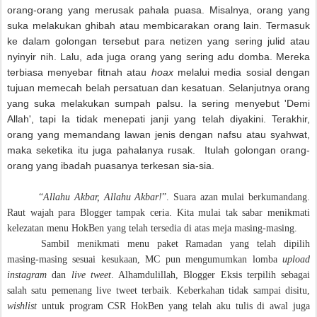
orang-orang yang merusak pahala puasa. Misalnya, orang yang
suka melakukan ghibah atau membicarakan orang lain. Termasuk
ke dalam golongan tersebut para netizen yang sering julid atau
nyinyir nih. Lalu, ada juga orang yang sering adu domba. Mereka
terbiasa menyebar fitnah atau
hoax
melalui media sosial dengan
tujuan memecah belah persatuan dan kesatuan. Selanjutnya orang
yang suka melakukan sumpah palsu. Ia sering menyebut 'Demi
Allah', tapi Ia tidak menepati janji yang telah diyakini. Terakhir,
orang yang memandang lawan jenis dengan nafsu atau syahwat,
maka seketika itu juga pahalanya rusak.
Itulah golongan orang-
orang yang ibadah puasanya terkesan sia-sia.
“
Allahu Akbar, Allahu Akbar!
”. Suara azan mulai berkumandang.
Raut wajah para Blogger tampak ceria. Kita mulai tak sabar menikmati
kelezatan menu HokBen yang telah tersedia di atas meja masing-masing.
Sambil menikmati menu paket Ramadan yang telah dipilih
masing-masing sesuai kesukaan, MC pun mengumumkan lomba
upload
instagram
dan
live tweet
. Alhamdulillah, Blogger Eksis terpilih sebagai
salah satu pemenang live tweet terbaik. Keberkahan tidak sampai disitu,
wishlist
untuk program CSR HokBen yang telah aku tulis di awal juga