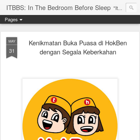
ITBBS: In The Bedroom Before Sleep
"Its my life to be exist in the world"
Pages
Kenikmatan Buka Puasa di HokBen
MAY
31
dengan Segala Keberkahan