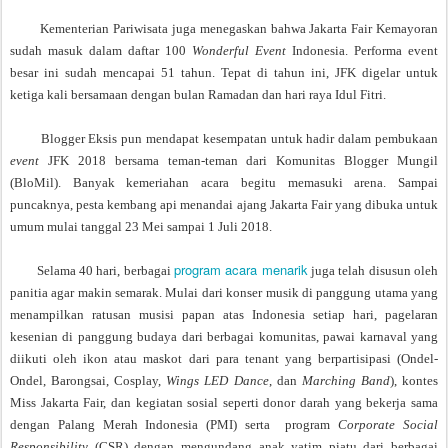
Kementerian Pariwisata juga menegaskan bahwa Jakarta Fair Kemayoran
sudah masuk dalam daftar 100
Wonderful Event
Indonesia. Performa event
besar ini sudah mencapai 51 tahun. Tepat di tahun ini, JFK digelar untuk
ketiga kali bersamaan dengan bulan Ramadan dan hari raya Idul Fitri.
Blogger Eksis pun mendapat kesempatan untuk hadir dalam pembukaan
event
JFK 2018 bersama teman-teman dari Komunitas Blogger Mungil
(BloMil). Banyak kemeriahan acara begitu memasuki arena. Sampai
puncaknya, pesta kembang api menandai ajang Jakarta Fair yang dibuka untuk
umum mulai tanggal 23 Mei sampai 1 Juli 2018.
program acara menarik
Selama 40 hari, berbagai
juga telah disusun oleh
panitia agar makin semarak. Mulai dari konser musik di panggung utama yang
menampilkan ratusan musisi papan atas Indonesia setiap hari, pagelaran
kesenian di panggung budaya dari berbagai komunitas, pawai karnaval yang
diikuti oleh ikon atau maskot dari para tenant yang berpartisipasi (Ondel-
Ondel, Barongsai, Cosplay,
Wings LED Dance
, dan
Marching Band
), kontes
Miss Jakarta Fair, dan kegiatan sosial seperti donor darah yang bekerja sama
dengan Palang Merah Indonesia (PMI) serta
program
Corporate Social
Responsibility
(CSR) dengan mengundang anak yatim piatu dari berbagai