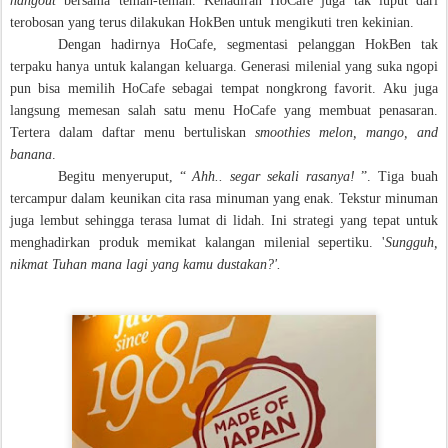
hangout
bersama teman-teman. Kehadiran HoCafe juga tak luput dari
terobosan yang terus dilakukan HokBen untuk mengikuti tren kekinian.
Dengan hadirnya HoCafe, segmentasi pelanggan HokBen tak
terpaku hanya untuk kalangan keluarga. Generasi milenial yang suka ngopi
pun bisa memilih HoCafe sebagai tempat nongkrong favorit. Aku juga
langsung memesan salah satu menu HoCafe yang membuat penasaran.
Tertera dalam daftar menu bertuliskan
smoothies
melon, mango, and
banana
.
Begitu menyeruput, “
Ahh.. segar sekali rasanya!
”. Tiga buah
tercampur dalam keunikan cita rasa minuman yang enak. Tekstur minuman
juga lembut sehingga terasa lumat di lidah. Ini strategi yang tepat untuk
menghadirkan produk memikat kalangan milenial sepertiku. '
Sungguh,
nikmat Tuhan mana lagi yang kamu dustakan?'.