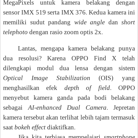
MegaPixels untuk kamera belakang
dengan
sensor IMX 519 serta IMX 376
.
Kedua kamera ini
memiliki sudut pandang
wide angle
dan
short
telephoto
dengan rasio zoom optis 2x.
Lantas, mengapa kamera belakang punya
dua resolusi? Karena OPPO Find X telah
dilengkapi modul dua lensa dengan sistem
Optical Image Stabilization
(OIS) yang
menghasilkan efek
depth of field
.
OPPO
menyebut kamera ganda pada bodi belakang
sebagai
AI-enhanced Dual Camera
. Jepretan
kamera tersebut akan terlihat lebih tajam termasuk
saat
bokeh effect
diaktifkan.
Jika kita terbiasa mempelajari
smartphone