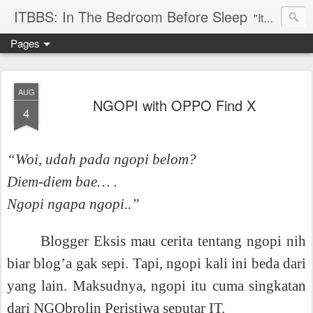
ITBBS: In The Bedroom Before Sleep
"Its my life to be exist in the world"
Pages
AUG
NGOPI with OPPO Find X
4
“Woi, udah pada ngopi belom?
Diem-diem bae… .
Ngopi ngapa ngopi..”
Blogger Eksis mau cerita tentang ngopi nih
biar blog’a gak sepi. Tapi, ngopi kali ini beda dari
yang lain. Maksudnya, ngopi itu cuma singkatan
dari NGObrolin Peristiwa seputar IT.