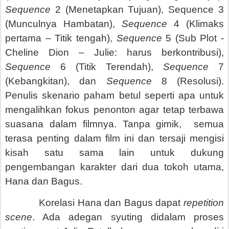
Sequence
2 (Menetapkan Tujuan), Sequence 3
(Munculnya Hambatan),
Sequence
4 (Klimaks
pertama – Titik tengah),
Sequence
5 (Sub Plot -
Cheline Dion – Julie: harus berkontribusi),
Sequence
6 (Titik Terendah),
Sequence
7
(Kebangkitan), dan
Sequence
8 (Resolusi).
Penulis skenario paham betul seperti apa untuk
mengalihkan fokus penonton agar tetap terbawa
suasana dalam filmnya. Tanpa gimik, semua
terasa penting dalam film ini dan tersaji mengisi
kisah satu sama lain untuk dukung
pengembangan karakter dari dua tokoh utama,
Hana dan Bagus.
Korelasi Hana dan Bagus dapat
repetition
scene
. Ada adegan syuting didalam proses