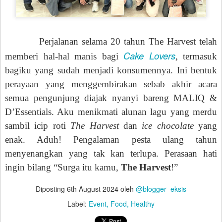
Perjalanan selama 20 tahun The Harvest telah
Cake Lovers
memberi hal-hal manis bagi
, termasuk
bagiku yang sudah menjadi konsumennya. Ini bentuk
perayaan yang menggembirakan sebab akhir acara
semua pengunjung diajak nyanyi bareng MALIQ &
D’Essentials. Aku menikmati alunan lagu yang merdu
sambil icip roti
The Harvest
dan
ice chocolate
yang
enak. Aduh! Pengalaman pesta ulang tahun
menyenangkan yang tak kan terlupa. Perasaan hati
ingin bilang “Surga itu kamu,
The Harvest
!”
Diposting
6th August 2024
oleh
@blogger_eksis
Label:
Event
Food
Healthy