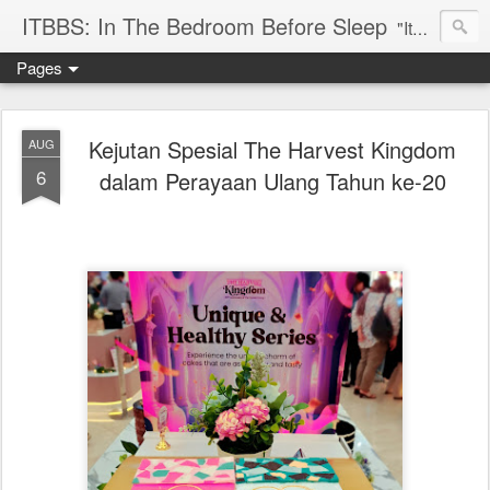
ITBBS: In The Bedroom Before Sleep
"Its my life to be exist in the world"
Pages
Kejutan Spesial The Harvest Kingdom
AUG
6
dalam Perayaan Ulang Tahun ke-20