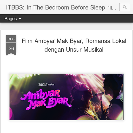
ITBBS: In The Bedroom Before Sleep
"Its my life to be exist in the world"
Pages
Film Ambyar Mak Byar, Romansa Lokal
DEC
26
dengan Unsur Musikal