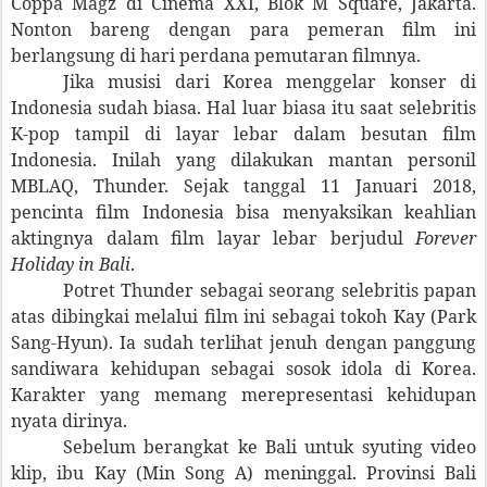
Coppa Magz di Cinema XXI, Blok M Square, Jakarta.
Nonton bareng dengan para pemeran film ini
berlangsung di hari perdana pemutaran filmnya.
Jika musisi dari Korea menggelar konser di
Indonesia sudah biasa. Hal luar biasa itu saat selebritis
K-pop tampil di layar lebar dalam besutan film
Indonesia. Inilah yang dilakukan mantan personil
MBLAQ, Thunder. Sejak tanggal 11 Januari 2018,
pencinta film Indonesia bisa menyaksikan keahlian
aktingnya dalam film layar lebar berjudul
Forever
Holiday in Bali
.
Potret Thunder sebagai seorang selebritis papan
atas dibingkai melalui film ini sebagai tokoh Kay (Park
Sang-Hyun). Ia sudah terlihat jenuh dengan panggung
sandiwara kehidupan sebagai sosok idola di Korea.
Karakter yang memang merepresentasi kehidupan
nyata dirinya.
Sebelum berangkat ke Bali untuk syuting video
klip, ibu Kay (Min Song A) meninggal. Provinsi Bali