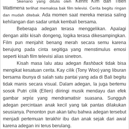
Kennt Kim dan Titien
Skenario yang ditulis oleh
Wattimena
terlihat memaksa bak film televisi. Cerita begitu ringan
Ada momen saat mereka merasa saling
dan mudah ditebak.
kehilangan dan sadar untuk kembali bersama.
Beberapa adegan terasa menggelikan. Apalagi
dengan alibi kisah dongeng, logika terasa dikesampingkan.
Film pun menjahit benang merah secara semu karena
berujung pada cinta segitiga yang menstimulus emosi
seperti kisah film televisi alias sinetron.
Kisah masa lalu atau adegan
flashback
tidak bisa
mengikat kesatuan cerita.
Kay cilik (Tony Woo) yang liburan
bersama ibunya di salah satu pantai yang ada di Bali begitu
tidak manis secara visual. Dalam adegan, Ia juga bertemu
sosok Putri cilik (Ellen) diiringi musik mendayu dan efek
sepia
gambar
yang mendramatisir suasana
. Sungguh
adegan percintaan anak kecil yang tak pantas dilakukan
seusianya. Penonton pun akan tahu bahwa adegan tersebut
menjadi pertemuan terakhir ibu dan anak sejak dari awal
karena adegan ini terus berulang.