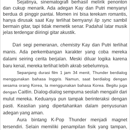
Sejatinya, sinematografi berhasil melirik penonton
dan cukup menarik. Ada adegan Kay dan Putri menyanyi
berdua di pinggir pantai. Momen ini bisa terekam romantis,
hanya dirusak saat Kay terlihat bernyanyi
lip sync
sambil
bermain gitar, tapi tidak memetik senar. Padahal latar musik
jelas terdengar diiringi gitar akustik.
Dari segi pemeranan,
chemistry
Kay dan Putri terlihat
manis. Ada perkembangan karakter yang coba mereka
dalami seiring cerita berjalan. Meski diluar logika karena
baru kenal, mereka terlihat lebih akrab sebelumnya.
Sepanjang durasi film 1 jam 34 menit, Thunder berdialog
menggunakan bahasa Inggris. Namun, saat berdialog dengan
sesama orang Korea, Ia menggunakan bahasa Korea. Begitu juga
Caitlin. Dialog-dialog sempurna seolah mengalir dari
dengan
mulut mereka. Keduanya pun tampak berinteraksi dengan
pasti. Keaslian yang dipertahankan dalam penyusunan
adegan yang aman.
Aura bintang K-Pop Thunder menjadi magnet
tersendiri. Selain memiliki penampilan fisik yang tampan,