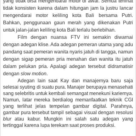
yang tidak bisa mengendarai motor di awal. Semua terlihat
tidak konsisten karena dalam hitungan jam Ia justru lancar
mengendarai motor keliling kota Bali bersama Putri.
Bahkan, penggunaan gaun merah yang dikenakan Putri
untuk jalan-jalan keliling kota Bali terlalu berlebihan.
Film dengan nuansa FTV ini semakin diwarnai
dengan adegan klise. Ada adegan pemeran utama yang adu
pandang saat pemeran wanita nyaris jatuh di tangga, namun
dengan sigap pemeran pria menahan dan wanita itu jatuh
dalam pelukan pria. Apalagi adegan tersebut didramatisir
dengan
slow motion
.
Adegan lain saat Kay dan manajernya baru saja
selesai syuting di suatu pura. Manajer berupaya menasehati
sang selebritis untuk kembali semangat menekuni kariernya.
Namun, latar mereka berdialog memanfaatkan teknik CGI
yang terlihat jelas tempelan gambar digital. Parahnya,
gambar pura tersebut tampil sebagai visual dengan resolusi
blur
atau kabur. Mungkin ini salah satu adegan yang
tertinggal karena lupa terekam saat proses produksi.