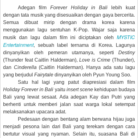
Adegan film
Forever Holiday in Bali
lebih kuat
dengan tata musik yang disesuaikan dengan gaya bercerita.
Semua dibuat mirip dengan drama korea karena
menggunakan lagu sentuhan K-Pop.
Wajar saja karena
MYSTIC
musik dan lagu dalam film ini diciptakan oleh
Entertainment
, sebuah label ternama di Korea. Lagunya
dinyanyikan oleh pemeran utamanya, seperti
Destiny
(Thunder feat Caitlin Halderman),
Love is Crime
(Thunder),
dan
Cinderella
(Caitlin Halderman). Hanya ada satu lagu
yang berjudul
Fairytale
dinyanyikan oleh Pyun Young Soo.
Satu hal lagi yang patut diapresiasi dalam
film
Holiday Forever in Bali
yaitu
insert scene
kehidupan budaya
Bali yang lewat sesaat. Ada adegan Kay dan Putri yang
berhenti untuk memberi jalan saat warga lokal setempat
melaksanakan upacara adat.
Pedesaan dengan bentang alam berwana hijau juga
menjadi pesona lain dari Bali yang terekam dengan cara
bertutur visual yang nyaman. Selain itu, suasana Bali di