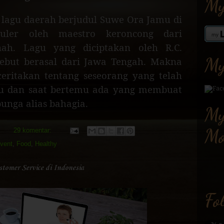
My
k lagu daerah berjudul Suwe Ora Jamu di
uler oleh maestro keroncong dari
inah. Lagu yang diciptakan oleh R.C.
My
sebut berasal dari Jawa Tengah. Makna
ceritakan tentang seseorang yang telah
mu dan saat bertemu ada yang membuat
unga alias bahagia.
My
Mo
29 komentar:
vent
,
Food
,
Healthy
omer Service di Indonesia
Fo