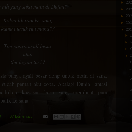
►
20
a nih yang suka main di Dufan?
►
20
►
20
Kalau liburan ke sana,
►
20
kamu masuk tim mana??
▼
20
►
►
Tim punya nyali besar
►
atau
▼
tim jagain tas??
S
B
sis punya nyali besar dong untuk main di sana.
Y
sudah pernah aku coba. Apalagi Dunia Fantasi
W
ghadirkan kawasan baru yang membuat para
balik ke sana.
M
T
9
37 komentar:
K