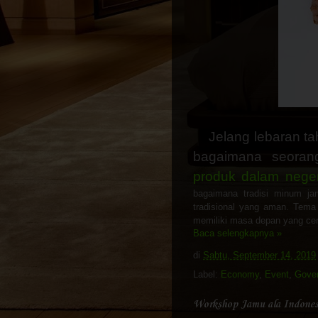
Jelang lebaran t
bagaimana seora
produk dalam neger
bagaimana tradisi minum jam
tradisional yang aman. Tema 
memiliki masa depan yang cer
Baca selengkapnya »
di
Sabtu, September 14, 2019
Label:
Economy
,
Event
,
Gove
Workshop Jamu ala Indonesi