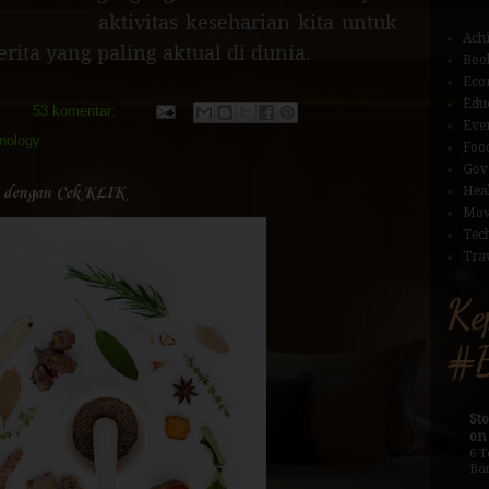
aktivitas keseharian kita untuk
Ach
rita yang paling aktual di dunia.
Boo
Eco
Edu
53 komentar:
Eve
nology
Foo
Gov
s dengan Cek KLIK
Hea
Mov
Tec
Trav
Ke
#B
St
on
6 T
Ba