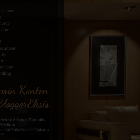
ievements
k
nomy
cation
nt
d
ernment
lthy
ie
hnology
elling
poin Konten
loggerEksis
ories by Achmad Humaidy
 Medium
empat Buka Puasa di Jakarta
rat