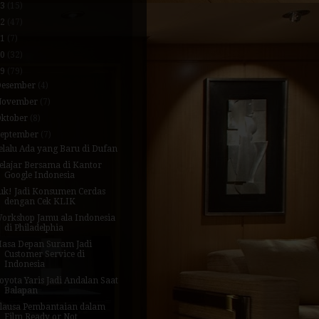
23
(15)
22
(47)
21
(7)
20
(32)
19
(79)
Desember
(4)
November
(7)
Oktober
(8)
September
(7)
elalu Ada yang Baru di Dufan
elajar Bersama di Kantor
Google Indonesia
uk! Jadi Konsumen Cerdas
dengan Cek KLIK
orkshop Jamu ala Indonesia
di Philadelphia
asa Depan Suram Jadi
Customer Service di
Indonesia
oyota Yaris Jadi Andalan Saat
Balapan
lausa Pembantaian dalam
Film Ready or Not