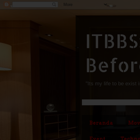
ITBBS
Befor
"Its my life to be exist 
Beranda
Mov
Event
Techno