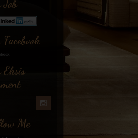
 Job
 Facebook
 Eksis
ment
llow Me