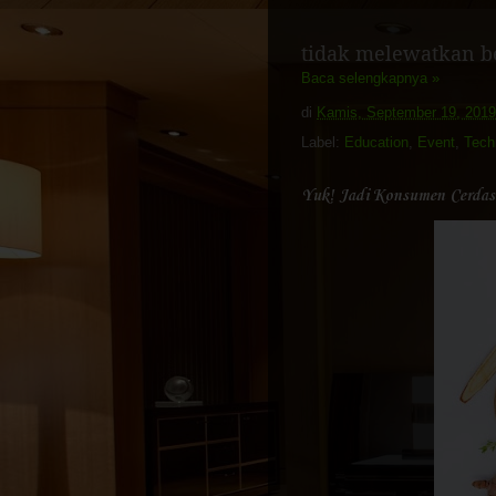
tidak melewatkan be
Baca selengkapnya »
di
Kamis, September 19, 2019
Label:
Education
,
Event
,
Tech
Yuk! Jadi Konsumen Cerda