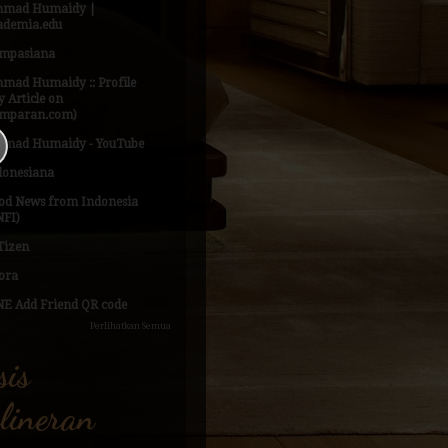
hmad Humaidy |
ademia.edu
mpasiana
hmad Humaidy :: Profile
 Article on
mparan.com)
hmad Humaidy - YouTube
donesiana
od News from Indonesia
NFI)
Tizen
ora
NE Add Friend QR code
Perlihatkan Semua
sis
lineran