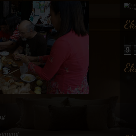
Ek
9
Ek
ng
seneng