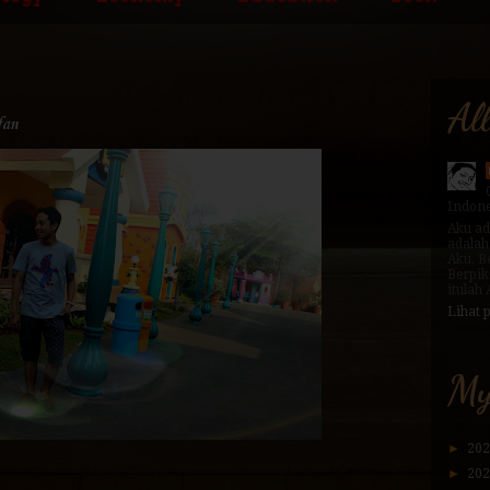
Al
fan
Indone
Aku ad
adalah
Aku. B
Berpik
itulah
Lihat 
My
►
20
►
20