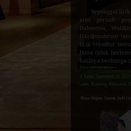
Se
penggal liri
atas pernah pop
Indonesia, Waldj
Hardjosubroto ter
lirik tersebut men
lama tidak berte
hatinya berbunga-b
Baca selengkapnya »
di
Sabtu, September 14, 2019
Label:
Economy
,
Education
,
E
Masa Depan Suram Jadi Cust