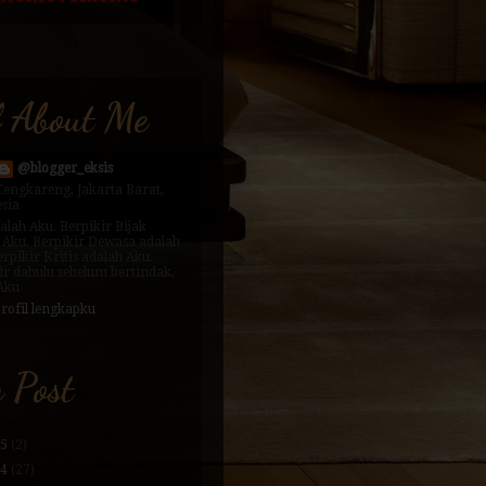
l About Me
@blogger_eksis
Cengkareng, Jakarta Barat,
sia
alah Aku. Berpikir Bijak
 Aku. Berpikir Dewasa adalah
erpikir Kritis adalah Aku.
ir dahulu sebelum bertindak,
 Aku
profil lengkapku
 Post
25
(2)
24
(27)