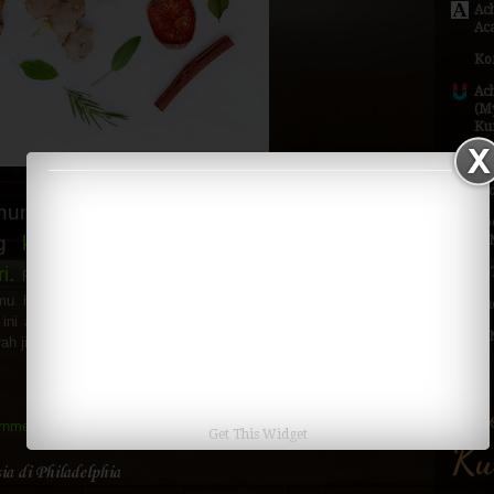
Ac
Ac
Ko
Ac
(My
Ku
Ac
In
ahun lalu, Blogger Eksis pernah membahas
Go
ng
konsumen harus bijak mengonsumsi
(G
i
.
Re
Pada kesempatan kali ini, aku ingin membahas tentang
u harus menjadi tren bagi milenial dan tips memilih obat
Qu
ini aku angkat karena menurutku, industri jamu di Indonesia
LI
ah jika kita mengonsumsi jamu dengan tepat.
25 komentar:
Ek
rnment
,
Healthy
,
Technology
Get This Widget
Ku
a di Philadelphia