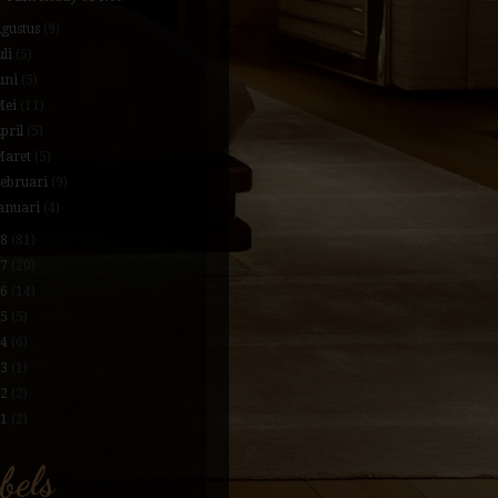
gustus
(9)
uli
(5)
uni
(5)
Mei
(11)
pril
(5)
Maret
(5)
Februari
(9)
anuari
(4)
18
(81)
17
(20)
16
(14)
15
(5)
14
(6)
13
(1)
12
(2)
11
(2)
bels