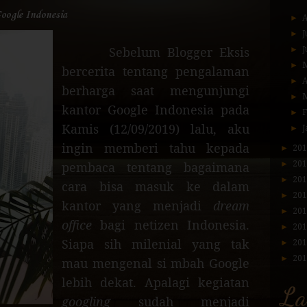
Google Indonesia
►
A
►
J
Sebelum Blogger Eksis
►
J
►
bercerita tentang pengalaman
►
A
berharga saat mengunjungi
►
kantor Google Indonesia pada
►
Kamis (12/09/2019) lalu, aku
►
J
ingin memberi tahu kepada
►
20
pembaca tentang bagaimana
►
20
►
20
cara bisa masuk ke dalam
►
20
kantor yang menjadi
dream
►
20
office
bagi netizen Indonesia.
►
20
Siapa sih milenial yang tak
►
20
►
20
mau mengenal si mbah Google
lebih dekat. Apalagi kegiatan
La
googling
sudah menjadi