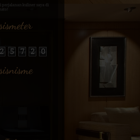
sismeter
2
5
7
2
0
sisnisme