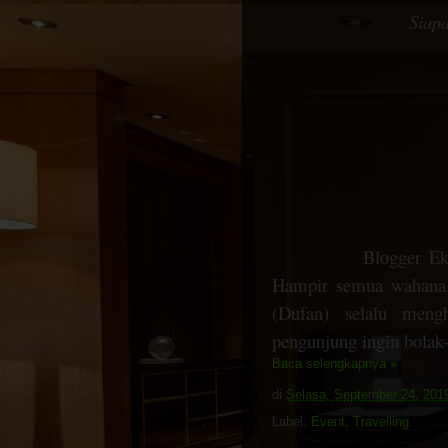
Siap
Blogger Ek
Hampir semua wahana 
(Dufan) selalu men
pengunjung ingin bolak-
Baca selengkapnya »
di
Selasa, September 24, 201
Label:
Event
,
Travelling