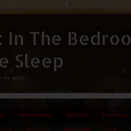
: In The Bedro
e Sleep
in the world"
ie
Government
Healthy
Traveling
logy
Economy
Education
Book