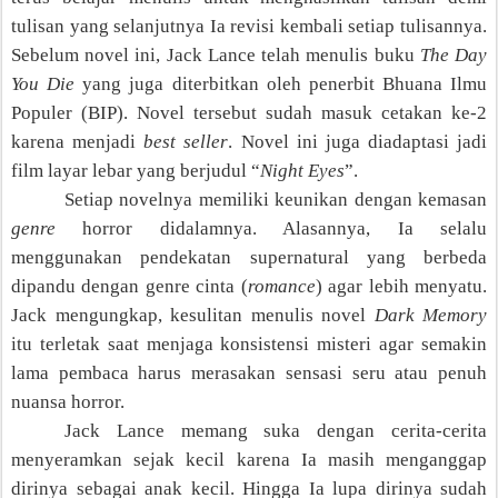
tulisan yang selanjutnya Ia revisi kembali setiap tulisannya.
Sebelum novel ini, Jack Lance telah menulis buku
The Day
You Die
yang juga diterbitkan oleh penerbit Bhuana Ilmu
Populer (BIP). Novel tersebut sudah masuk cetakan ke-2
karena menjadi
best seller
. Novel ini juga diadaptasi jadi
film layar lebar yang berjudul “
Night Eyes
”.
Setiap novelnya memiliki keunikan
dengan kemasan
genre
horror didalamnya. Alasannya, Ia selalu
menggunakan pendekatan supernatural yang berbeda
d
ipandu dengan
genre cinta (
romance
) agar lebih menyatu.
Ja
ck mengungkap, k
esulitan menulis novel
Dark Memory
itu terletak saat
menjaga konsistensi misteri agar semakin
lama pembaca harus merasakan sensasi seru atau penuh
nuansa horror.
Jack Lance memang suka dengan cerita-cerita
menyeramkan sejak kecil karena Ia masih menganggap
dirinya sebagai anak kecil. Hingga Ia lupa dirinya sudah