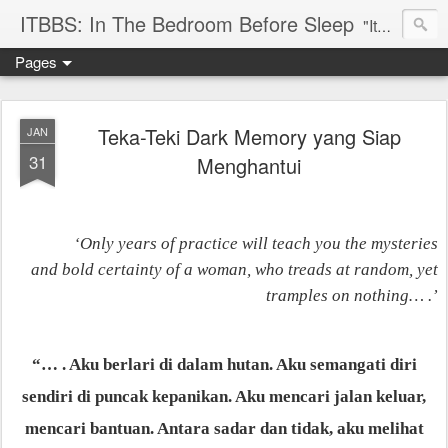
ITBBS: In The Bedroom Before Sleep
"Its my life to be exist in the world"
Pages
Teka-Teki Dark Memory yang Siap
JAN
31
Menghantui
‘Only years of practice will teach you the mysteries
and bold certainty of a woman, who treads at random, yet
tramples on nothing… .’
“… . Aku berlari di dalam hutan. Aku semangati diri
sendiri di puncak kepanikan. Aku mencari jalan keluar,
mencari bantuan. Antara sadar dan tidak, aku melihat