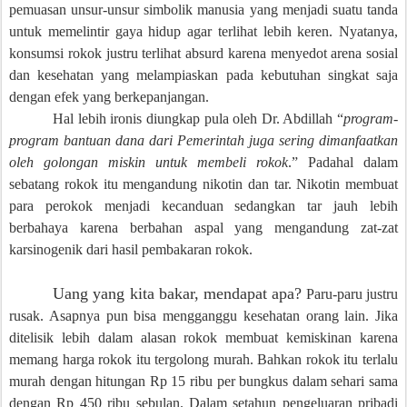
pemuasan unsur-unsur simbolik manusia yang menjadi suatu tanda
untuk memelintir gaya hidup agar terlihat lebih keren. Nyatanya,
konsumsi rokok justru terlihat absurd karena menyedot arena sosial
dan kesehatan yang melampiaskan pada kebutuhan singkat saja
dengan efek yang berkepanjangan.
Hal lebih ironis diungkap pula oleh Dr. Abdillah “
p
rogram-
program bantuan dana dari Pemerintah juga sering dimanfaatkan
oleh golongan miskin untuk membeli rokok
.” Padahal dalam
sebatang rokok itu mengandung nikotin dan tar. Nikotin membuat
para perokok menjadi kecanduan sedangkan tar jauh lebih
berbahaya karena berbahan aspal yang mengandung zat-zat
karsinogenik dari hasil pembakaran rokok.
Uang yang kita bakar, mendapat apa?
Paru-paru justru
rusak. Asapnya pun bisa mengganggu kesehatan orang lain.
Jika
ditelisik lebih dalam alasan rokok membuat kemiskinan karena
memang harga rokok itu tergolong murah. Bahkan rokok itu terlalu
murah dengan hitungan Rp 15 ribu per bungkus dalam sehari sama
dengan Rp 450 ribu sebulan. Dalam setahun pengeluaran pribadi