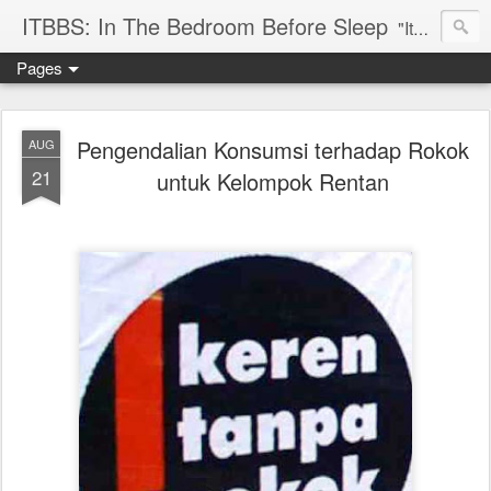
ITBBS: In The Bedroom Before Sleep
"Its my life to be exist in the world"
Pages
Pengendalian Konsumsi terhadap Rokok
AUG
21
untuk Kelompok Rentan