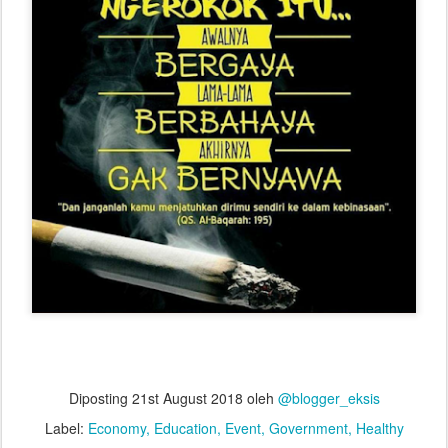
Diposting
21st August 2018
oleh
@blogger_eksis
Label:
Economy
Education
Event
Government
Healthy