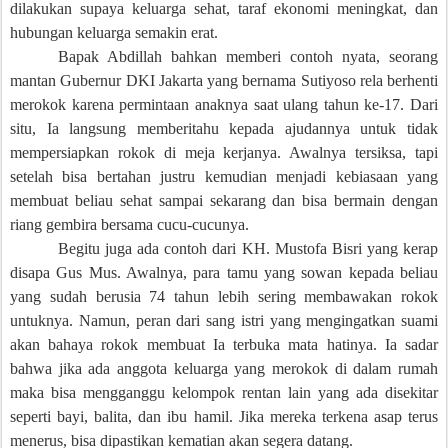
dilakukan supaya keluarga sehat, taraf ekonomi meningkat, dan
hubungan keluarga semakin erat.
Bapak Abdillah bahkan memberi contoh nyata, seorang
mantan Gubernur DKI Jakarta yang bernama Sutiyoso rela berhenti
merokok karena permintaan anaknya saat ulang tahun ke-17. Dari
situ, Ia langsung memberitahu kepada ajudannya untuk tidak
mempersiapkan rokok di meja kerjanya. Awalnya tersiksa, tapi
setelah bisa bertahan justru kemudian menjadi kebiasaan yang
membuat beliau sehat sampai sekarang dan bisa bermain dengan
riang gembira bersama cucu-cucunya.
Begitu juga ada contoh dari KH. Mustofa Bisri yang kerap
disapa Gus Mus. Awalnya, para tamu yang sowan kepada beliau
yang sudah berusia 74 tahun lebih sering membawakan rokok
untuknya. Namun, peran dari sang istri yang mengingatkan suami
akan bahaya rokok membuat Ia terbuka mata hatinya. Ia sadar
bahwa jika ada anggota keluarga yang merokok di dalam rumah
maka bisa mengganggu kelompok rentan lain yang ada disekitar
seperti bayi, balita, dan ibu hamil. Jika mereka terkena asap terus
menerus, bisa dipastikan kematian akan segera datang.