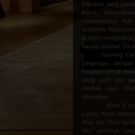
keluarga yang gema
butuh teman-te
memasaknya. Adit
(Kimberly Rider) m
Ia ingin mengikuti 
handal jebolan
Cook
Cooking Cam
bergengsi denga
Kegiatan untuk meng
yang jauh dari p
dikelola oleh Ch
dihentikan.
Bima (Farra
Lubis), Kevin (Marc
Alva (Ali Fikri) ke
dan genknya yang