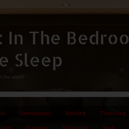
: In The Bedro
e Sleep
in the world"
ie
Government
Healthy
Traveling
logy
Economy
Education
Book