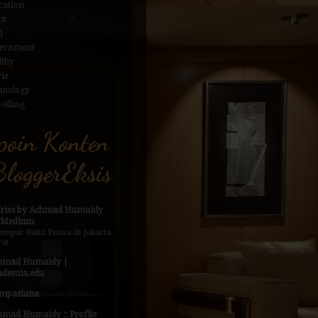
cation
nt
d
ernment
lthy
ie
hnology
elling
poin Konten
loggerEksis
ories by Achmad Humaidy
 Medium
empat Buka Puasa di Jakarta
rat
hmad Humaidy |
ademia.edu
mpasiana
hmad Humaidy :: Profile