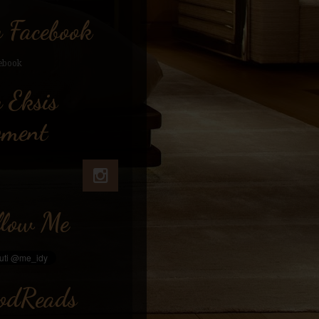
 Facebook
 Eksis
ment
llow Me
odReads