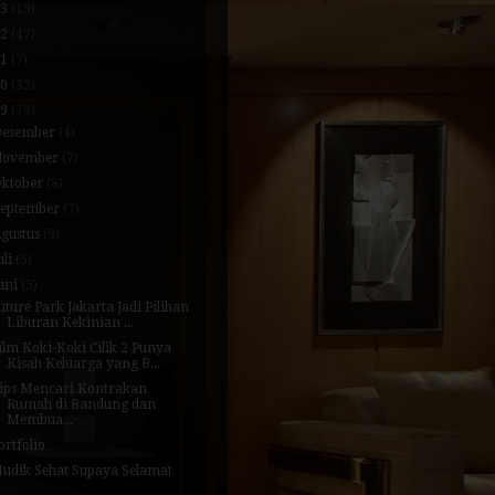
23
(15)
22
(47)
21
(7)
20
(32)
19
(79)
Desember
(4)
November
(7)
Oktober
(8)
September
(7)
gustus
(9)
uli
(5)
uni
(5)
uture Park Jakarta Jadi Pilihan
Liburan Kekinian ...
ilm Koki-Koki Cilik 2 Punya
Kisah Keluarga yang B...
ips Mencari Kontrakan
Rumah di Bandung dan
Membua...
ortfolio
udik Sehat Supaya Selamat