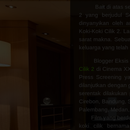
Bait di atas s
2 yang berjudul S
dinyanyikan oleh 
Koki-Koki Cilik 2. 
sarat makna. Sebua
keluarga yang telah
Blogger Eksis
Cilik 2
di Cinema XXI
Press Screening y
dilanjutkan dengan
serentak dilakukan 
Cirebon, Bandung, 
Palembang, Medan,
Film yang berd
koki cilik bernam