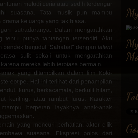
antunan
melodi ceria atau sedih terdengar
My
uhi suasana. Tata musik pun mampu
 drama keluarga yang tak biasa.
ngan sutradaranya. Dalam mengarahkan
g tentu punya tantangan tersendiri. Aku
My
m pendek berjudul “Sahabat” dengan
talent
Mo
rasa
sulit sekali untuk mengarahkan
 karena mereka lebih terbiasa bermain.
-anak yang ditampilkan dalam film Koki-
stereotipe. Hal ini terlihat dari penampilan
endut, kurus, berkacamata, berkulit hitam,
Fo
but keriting, atau rambut lurus. Karakter
 mampu berperan layaknya anak-anak
nggemaskan.
main yang mencuri perhatian, aktor cilik
Go
mbawa suasana. Ekspresi polos dari