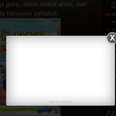
ap guru, cinta untuk anak, dan
(My
Ku
ta bersama sahabat.
Ac
In
Go
(G
Re
Qu
LI
Ek
Ku
Get This Widget
Ek