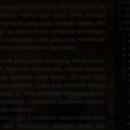
►
20
epenggal lirik dari OST. Film Koki-Koki Cilik
►
20
epuluh. Irama lagu yang ceria tersebut
►
20
anak-anak yang juga bermain dalam film
►
20
▼
20
Lagu
itu
juga berhasil membuka film dengan
►
h kolaborasi karya yang bisa memotivasi
►
 menyaksikannya di layar lebar.
►
►
 hadir pada
press screening
film Koki-Koki
►
A
, Mall Kota Kasablanka, Jakarta Selatan.
►
J
▼
J
ang diadakan pada Kamis, 20 Juni 2019
F
gala premiere
. Acara gala premiere ini juga
F
pada 10 kota di Indonesia seperti Bogor,
Semarang, Yogyakarta, Surabaya, Malang,
T
 dan Makasar.
urasi
1 jam 31 menit
ini mengungkap kisah
P
M
a Adit (Muhammad Adhiyat). Anak dari