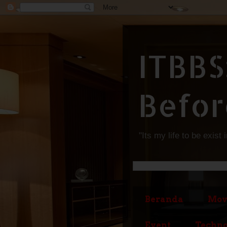
ITBBS
Befor
"Its my life to be exist 
Beranda
Mov
Event
Techno