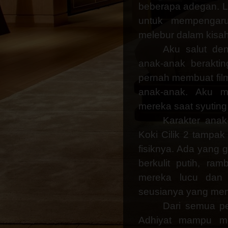
beberapa adegan.
L
untuk mempengar
melebur dalam kisah
Aku salut de
anak-anak beraktin
pernah membuat fil
anak-anak.
Aku me
mereka saat syuting
Karakter anak
Koki Cilik 2 tampak 
fisiknya. Ada yang g
berkulit putih, ram
mereka lucu dan
seusianya yang me
Dari semua pe
Adhiyat mampu me