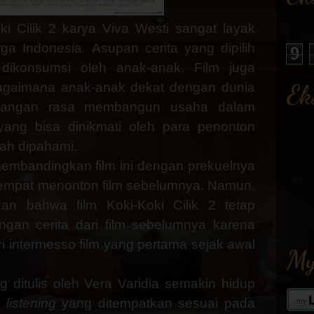
ki Cilik 2 karya Viva Westi sangat layak
rga Indonesia. Asupan cerita yang dipilih
9
dikonsumsi oleh anak-anak. Film juga
agaimana anak-anak
dekat dengan dunia
Ek
ualangan rasa membangun usaha dalam
ang bisa dinikmati oleh para penonton
ah dipahami.
membandingkan film ini dengan prekuelnya
empat menonton film sebelumnya. Namun,
an bahwa film Koki-Koki Cilik 2 tetap
ngan cerita dari film sebelumnya karena
i intermesso film yang pertama
sejak
awal
My
ng ditulis oleh Vera Varidia semakin hidup
 listening
yang ditempatkan sesuai pada