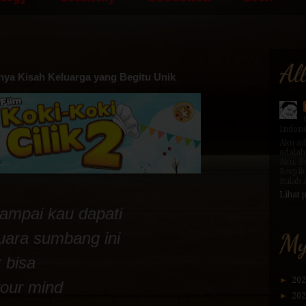
Al
unya Kisah Keluarga yang Begitu Unik
Indone
Aku ad
adalah
Aku. B
Berpik
itulah
Lihat 
sampai kau dapati
uara sumbang ini
My
 bisa
►
20
 your mind
►
20