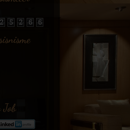
2
5
2
6
6
sisnisme
 Job