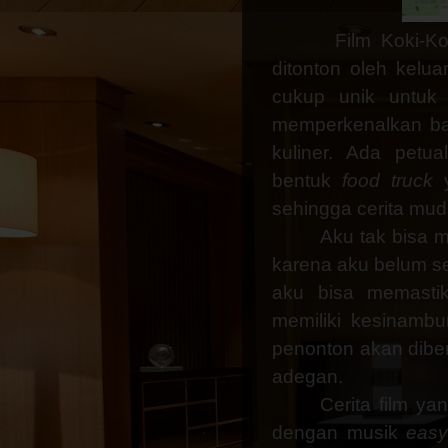
Film Koki-Ko
ditonton oleh kelua
cukup unik untuk 
memperkenalkan b
kuliner. Ada pet
bentuk
food truck
y
sehingga cerita mud
Aku tak bisa 
karena aku belum s
aku bisa memastik
memiliki kesinambu
penonton akan diber
adegan.
Cerita film ya
dengan musik
easy