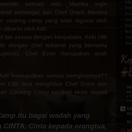
Edu
emiliki sebuah misi. Mereka ingin
Eve
bali semangat dari Chef Grant. Mereka
Foo
n cooking camp yang telah digusur oleh
Gov
Hea
 dibantu oleh Adit.
Mov
it tak sesuai dengan kenyataan. Koki cilik
Tec
Trav
tle
dengan chef terkenal yang bernama
Sugiono). Chef Evan merupakan ayah
Ke
#B
 Adit mewujudkan semua keinginannya??
ki Cilik bisa menghibur Chef Grant dan
St
nkah
Cooking Camp
kembali eksis seperti
on
6 T
Ba
Ac
amp itu bagai wadah yang
Ac
Ko
 CINTA. Cinta kepada orangtua,
Ac