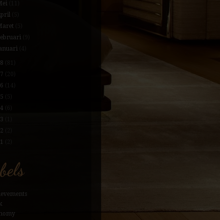
Mei
(11)
pril
(5)
Maret
(5)
Februari
(9)
anuari
(4)
18
(81)
17
(20)
16
(14)
15
(5)
14
(6)
13
(1)
12
(2)
11
(2)
bels
ievements
k
nomy