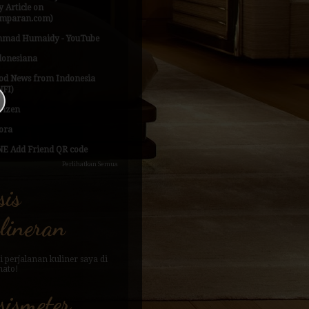
 Article on
mparan.com)
hmad Humaidy - YouTube
donesiana
od News from Indonesia
NFI)
Tizen
ora
NE Add Friend QR code
Perlihatkan Semua
sis
lineran
sismeter