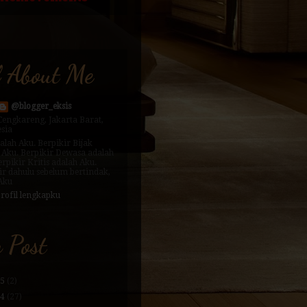
l About Me
@blogger_eksis
Cengkareng, Jakarta Barat,
sia
alah Aku. Berpikir Bijak
 Aku. Berpikir Dewasa adalah
erpikir Kritis adalah Aku.
ir dahulu sebelum bertindak,
 Aku
profil lengkapku
 Post
25
(2)
24
(27)