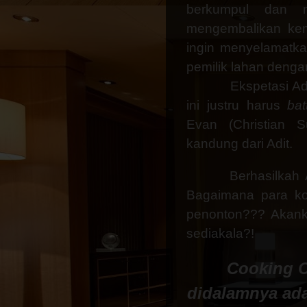
berkumpul dan m
mengembalikan kem
ingin menyelamatka
pemilik lahan dengan
Ekspetasi Ad
ini justru harus
bat
Evan (Christian 
kandung dari Adit.
Berhasilkah
Bagaimana para ko
penonton??? Aka
sediakala?!
Cooking C
didalamnya ada