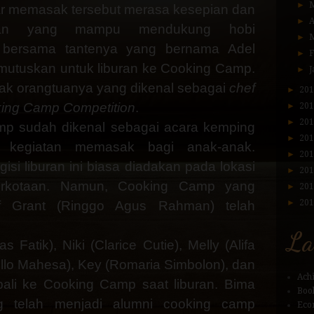
►
r memasak tersebut merasa kesepian dan
►
A
man yang mampu mendukung hobi
►
 bersama tantenya yang bernama Adel
►
emutuskan untuk liburan ke Cooking Camp.
►
J
jejak orangtuanya yang dikenal sebagai
chef
►
20
ing Camp Competition
.
►
20
►
20
p sudah dikenal sebagai acara kemping
►
20
n kegiatan memasak bagi anak-anak.
►
20
isi liburan ini biasa diadakan pada lokasi
►
20
erkotaan. Namun, Cooking Camp yang
►
20
►
20
ef Grant (Ringgo Agus Rahman) telah
La
s Fatik), Niki (Clarice Cutie), Melly (Alifa
ello Mahesa), Key (Romaria Simbolon), dan
Ach
mbali ke Cooking Camp saat liburan. Bima
Boo
 telah menjadi alumni cooking camp
Eco