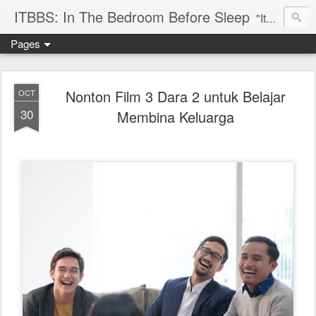
ITBBS: In The Bedroom Before Sleep
"Its my life to be exist in the world"
Pages
Nonton Film 3 Dara 2 untuk Belajar
OCT
30
Membina Keluarga