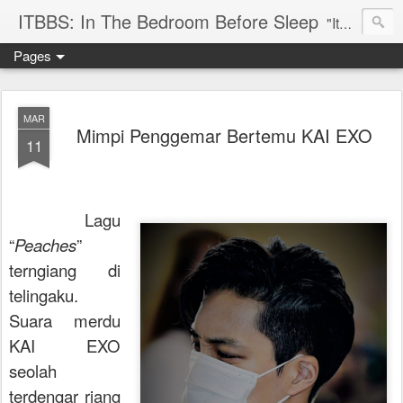
ITBBS: In The Bedroom Before Sleep
"Its my life to be exist in the world"
Pages
MAR
Mimpi Penggemar Bertemu KAI EXO
11
Lagu
“
Peaches
”
terngiang di
telingaku.
Suara merdu
KAI EXO
seolah
terdengar riang