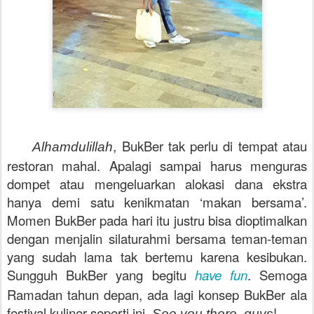
, BukBer tak perlu di tempat atau
Alhamdulillah
restoran mahal. Apalagi sampai harus menguras
dompet atau mengeluarkan alokasi dana ekstra
hanya demi satu kenikmatan ‘makan bersama’.
Momen BukBer pada hari itu justru bisa dioptimalkan
dengan menjalin silaturahmi bersama teman-teman
yang sudah lama tak bertemu karena kesibukan.
Sungguh BukBer yang begitu
have fun
. Semoga
Ramadan tahun depan, ada lagi konsep BukBer ala
festival kuliner seperti ini.
!
See you there, guys