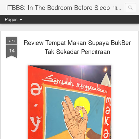
ITBBS: In The Bedroom Before Sleep
"Its my life to be exist in the world"
Pages
Review Tempat Makan Supaya BukBer
APR
14
Tak Sekadar Pencitraan