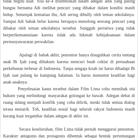
tidak begitu kuat. Sila ke-4 disimbolkan dalam adegan adik yang paling
bungsu bernama Adi melihat pencuri yang dibakar dalam kondisi masih
hidup. Semenjak kematian ibu, Adi sering dibully oleh teman sekolahnya.
Sampai Adi babak belur karena berupaya menolong seorang pencuri yang
dibakar oleh teman sekolahnya tersebut. Sungguh peristiwa yang tidak
berperikemanusiaan karena tidak ada hikmah kebijaksanaan dalam
permusyawaratan perwakilan.
Apalagi di babak akhir, penonton hanya disuguhkan cerita tentang
anak Bi Ijah yang dihukum karena mencuri buah coklat di perusahaan
perkebunan terbesar di Indonesia. Tanpa sengaja kisah ini harus dihadapi Bi
Ijah saat pulang ke kampung halaman. Ia harus menuntut keadilan bagi
anak-anaknya.
Penyelesaian kasus tersebut dalam Film Lima coba memihak sisi
hukum yang melindungi masyarakat golongan ke bawah. Adegan debat di
ruang sidang menjadi konflik yang coba dilirik, meski tidak semua dialog
terasa menarik. Toh, keadilan sosial bagi seluruh rakyat Indonesia masih
kurang kuat tergambar dalam adegan di akhir ini.
Secara keseluruhan, film Lima tidak pernah menggurui penonton.
Karakter antagonis dan protagonis dibentuk sebagai bentuk pertentangan