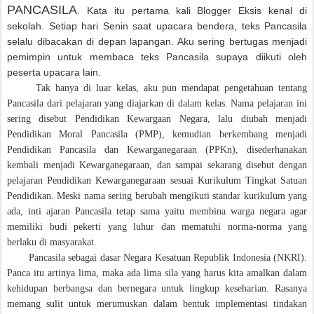
PANCASILA
. Kata itu pertama kali Blogger Eksis kenal di
sekolah. Setiap hari Senin saat upacara bendera, teks Pancasila
selalu dibacakan di depan lapangan. Aku sering bertugas menjadi
pemimpin untuk membaca teks Pancasila supaya diikuti oleh
peserta upacara lain.
Tak hanya di luar kelas, aku pun mendapat pengetahuan tentang
Pancasila dari pelajaran yang diajarkan di dalam kelas. Nama pelajaran ini
sering disebut Pendidikan Kewargaan Negara, lalu diubah menjadi
Pendidikan Moral Pancasila (PMP), kemudian berkembang menjadi
Pendidikan Pancasila dan Kewarganegaraan (PPKn), disederhanakan
kembali menjadi Kewarganegaraan, dan sampai sekarang disebut dengan
pelajaran Pendidikan Kewarganegaraan sesuai Kurikulum Tingkat Satuan
Pendidikan. Meski nama sering berubah mengikuti standar kurikulum yang
ada, inti ajaran Pancasila tetap sama yaitu membina warga negara agar
memiliki budi pekerti yang luhur dan mematuhi norma-norma yang
berlaku di masyarakat.
Pancasila sebagai dasar Negara Kesatuan Republik Indonesia (NKRI).
Panca itu artinya lima, maka ada lima sila yang harus kita amalkan dalam
kehidupan berbangsa dan bernegara untuk lingkup keseharian. Rasanya
memang sulit untuk merumuskan dalam bentuk implementasi tindakan