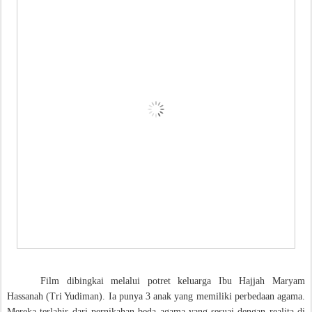
Film dibingkai melalui potret keluarga Ibu Hajjah Maryam
Hassanah (Tri Yudiman). Ia punya 3 anak yang memiliki perbedaan agama.
Mereka terlahir dari pernikahan beda agama yang sesuai dengan realita di