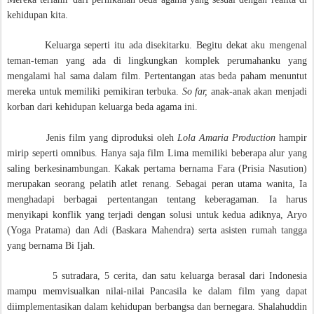
kehidupan kita.
Keluarga seperti itu ada disekitarku. Begitu dekat aku mengenal
teman-teman yang ada di lingkungkan komplek perumahanku yang
mengalami hal sama dalam film. Pertentangan atas beda paham menuntut
mereka untuk memiliki pemikiran terbuka.
So far,
anak-anak akan menjadi
korban dari kehidupan keluarga beda agama ini.
Jenis film yang diproduksi oleh
Lola Amaria Production
hampir
mirip seperti omnibus. Hanya saja film Lima memiliki beberapa alur yang
saling berkesinambungan. Kakak pertama bernama Fara (Prisia Nasution)
merupakan seorang pelatih atlet renang. Sebagai peran utama wanita, Ia
menghadapi berbagai pertentangan tentang keberagaman. Ia harus
menyikapi konflik yang terjadi dengan solusi untuk kedua adiknya, Aryo
(Yoga Pratama) dan Adi (Baskara Mahendra) serta asisten rumah tangga
yang bernama Bi Ijah.
5 sutradara, 5 cerita, dan satu keluarga berasal dari Indonesia
mampu memvisualkan nilai-nilai Pancasila ke dalam film yang dapat
diimplementasikan dalam kehidupan berbangsa dan bernegara. Shalahuddin