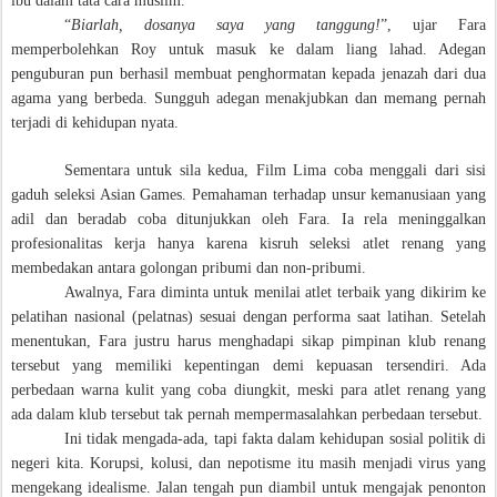
ibu dalam tata cara muslim.
“
Biarlah, dosanya saya yang tanggung!
”, ujar Fara
memperbolehkan Roy untuk masuk ke dalam liang lahad. Adegan
penguburan pun berhasil membuat penghormatan kepada jenazah dari dua
agama yang berbeda. Sungguh adegan menakjubkan dan memang pernah
terjadi di kehidupan nyata.
Sementara untuk sila kedua, Film Lima coba menggali dari sisi
gaduh seleksi Asian Games. Pemahaman terhadap unsur kemanusiaan yang
adil dan beradab coba ditunjukkan oleh Fara. Ia rela meninggalkan
profesionalitas kerja hanya karena kisruh seleksi atlet renang yang
membedakan antara golongan pribumi dan non-pribumi.
Awalnya, Fara diminta untuk menilai atlet terbaik yang dikirim ke
pelatihan nasional (pelatnas) sesuai dengan performa saat latihan. Setelah
menentukan, Fara justru harus menghadapi sikap pimpinan klub renang
tersebut yang memiliki kepentingan demi kepuasan tersendiri. Ada
perbedaan warna kulit yang coba diungkit, meski para atlet renang yang
ada dalam klub tersebut tak pernah mempermasalahkan perbedaan tersebut.
Ini tidak mengada-ada, tapi fakta dalam kehidupan sosial politik di
negeri kita. Korupsi, kolusi, dan nepotisme itu masih menjadi virus yang
mengekang idealisme. Jalan tengah pun diambil untuk mengajak penonton