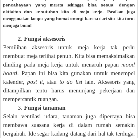
encahayaan yang
bisa sesuai dengan
p
merata sehingga
aktivitas dan kebutuhan kita di meja kerja.
Pastikan juga
yang hemat energi
menggunakan lampu
karena dari situ kita turut
!
menjaga bumi
2.
Fungsi aksesoris
Pemilihan aksesoris untuk meja kerja
tak perlu
membuat meja terlihat penuh. Kita bisa memaksimalkan
dinding pada meja kerja untuk me
naruh papa
n
mood
board
. Papan ini bisa kita gunakan untuk menempel
kalender,
post it
, atau
to do list
lain.
Aksesori
s yang
ditampilkan tentu harus
menunjang pekerjaan
dan
mempercantik ruangan.
3.
Fungsi tanaman
Selain ventilasi udara, ta
naman juga dipe
rcaya bisa
membawa suasana kerja di dalam rumah semakin
bergairah.
Ide segar kadang datang dari hal tak terduga.