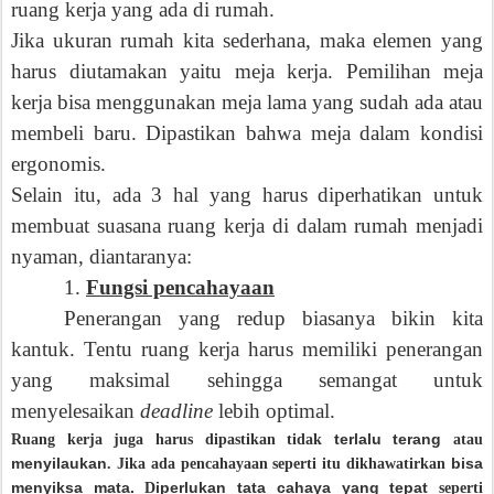
ruang kerja yang ada di rumah.
Jika ukuran rumah kita seder
hana, maka elemen yang
harus diutamakan yaitu meja kerja. Pemilihan meja
kerja bisa menggunakan meja
lama yang sudah ada atau
membeli baru.
Dipastikan bahwa meja dalam kondisi
ergonomis.
Selain itu, ada 3 hal yang harus diperhati
kan untuk
membuat suasana ruang kerja di dalam rumah menjadi
nyaman, dian
taranya:
1.
Fungsi pencahayaan
Penerangan yang redup biasanya bikin kita
k
antuk.
Tentu ruang kerja harus memiliki penerangan
yang maksimal sehingga semangat untuk
menyele
saikan
d
ead
line
lebih optimal.
terlalu terang
Ruang kerja juga harus dipastikan tidak
atau
menyilaukan
bisa
. Jika ada pencahayaan seperti
it
u dikhawatir
kan
menyiksa mata.
iperlukan tata cahaya yang tepat
D
seperti