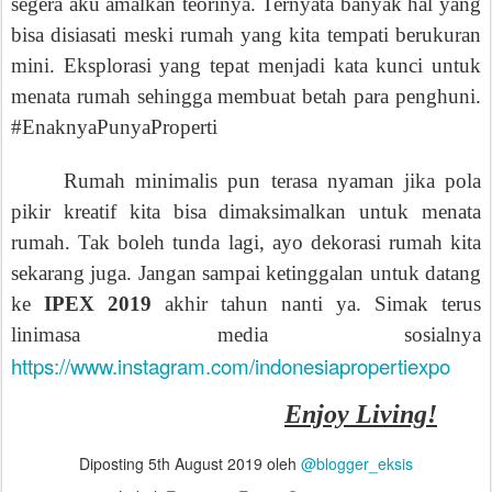
segera aku
amalkan teorinya. Ternyata
banyak hal yang
bisa disiasati meski rumah yang kita tempati berukuran
mini. Eksplorasi yang tepat menjadi kata kunci untuk
menata rumah sehingga membuat betah para penghuni.
#EnaknyaPunyaProperti
Rumah minimalis pun terasa nyaman
jika pola
pikir kreati
f
kita bisa dimaksimalkan untuk menata
rumah.
Ta
k boleh
tunda lagi, ayo dekorasi rumah kita
sekarang juga
.
Jangan sampai ketinggalan untuk
datang
ke
IPEX 2019
akhir tahun nanti ya. Simak terus
linimasa
media sosialnya
https://www.instagram.com/indonesiapropertiexpo
Enjoy
Living!
Diposting
5th August 2019
oleh
@blogger_eksis