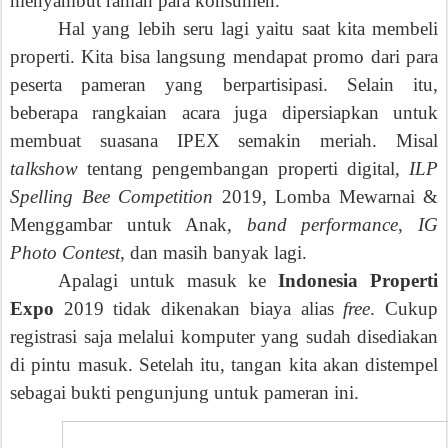
menyambut ramah para konsumen.
Hal yang lebih seru lagi yaitu saat kita membeli
properti
.
K
ita bisa langsung mendapat promo dari para
peserta pameran yang berpartisipasi. Selain itu,
beberapa rangkaian acara juga dipersiapkan untuk
me
mbuat
suasana
IPEX
semakin meriah.
M
isal
talkshow
tentang pengembangan properti digital,
ILP
Spelling Bee Competition
2019, Lomba Mewarnai &
Menggambar untuk
A
nak,
band performance
,
IG
Photo Contest
, dan masih banyak lagi.
Apalagi untuk masuk ke
Indonesia Properti
Expo
2019 tidak dikenakan biaya alias
free
. Cukup
registrasi saja melalui komputer yang sudah disediakan
di pintu masuk. Setelah itu, tangan kita akan distempel
sebagai bukti pengunjung untuk pameran ini.