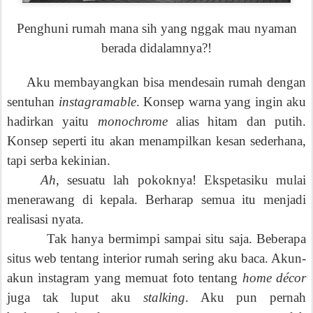
Penghuni rumah mana sih yang nggak mau
nyaman
berada didalamnya?!
Aku membayangkan bisa mendesain rumah dengan
sentuhan
instagramable
.
Konsep warna yang ingin aku
hadirkan yaitu
monochrome
alias hitam dan putih.
Konsep seperti itu akan menampilkan kesan sederhana,
tapi serba kekinian.
Ah
, sesuatu lah pokoknya
!
Ekspetasiku mulai
menerawang di kepala. Berharap semua itu menjadi
realisasi nyata.
Tak hanya bermimpi sampai situ saja. Beberapa
situs web tentang interior
rumah
sering aku baca. Akun-
akun instagram yang memuat foto tentang
home décor
juga tak lup
ut
aku
stalking
.
A
ku pun pernah