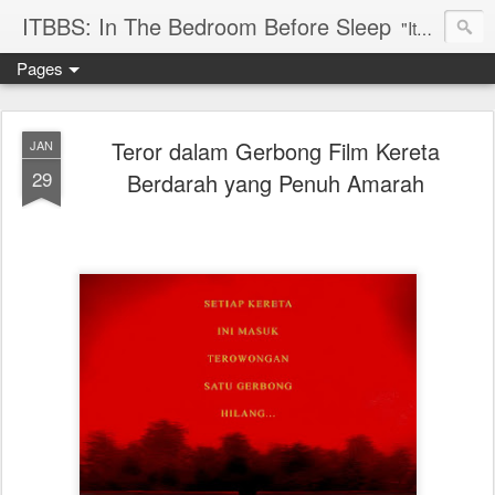
ITBBS: In The Bedroom Before Sleep
"Its my life to be exist in the world"
Pages
Teror dalam Gerbong Film Kereta
JAN
29
Berdarah yang Penuh Amarah