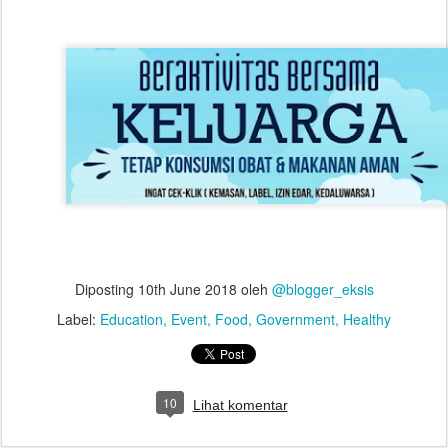
Diposting
10th June 2018
oleh
@blogger_eksis
Label:
Education
Event
Food
Government
Healthy
10
Lihat komentar