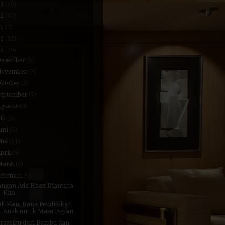
23
(15)
22
(47)
21
(7)
20
(32)
19
(79)
Desember
(4)
November
(7)
Oktober
(8)
September
(7)
gustus
(9)
uli
(5)
uni
(5)
Mei
(11)
pril
(5)
Maret
(5)
Februari
(9)
angan Ada Hoax Diantara
Kita
duPlan, Dana Pendidikan
Anak untuk Masa Depan
reasiku dari Bambu dan