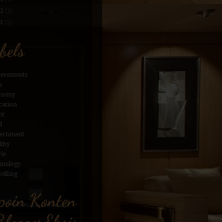
12
(2)
11
(2)
bels
ievements
k
nomy
cation
nt
d
ernment
lthy
ie
hnology
elling
poin Konten
loggerEksis