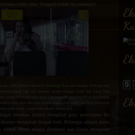
elesaian cerita cinta. Sungguh terlalu itu namanya!
Ek
Ku
Ek
9
igarap oleh penulis skenario
Antologi Rasa
tak mampu dieksplorasi
 terperangkap tapi tak mampu terasa sebagai suatu hal yang bisa
tan yang dibentuk satu sama lain juga tak menunjukkan keakraban
Ek
rakter bisa saja tiba-tiba terjadi tanpa alibi yang tak bisa penonton
ersaji pada batin yang berkecamuk dalam diri.
bagai sutradara terlihat mengikuti gaya penceritaan Ika
ak mampu mengakali dengan baik. Beberapa adegan justru
k dilihat. Misal, adegan
flashback
saat Harris mengantar