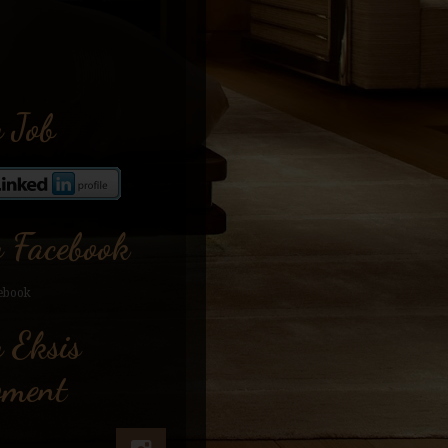
 Job
 Facebook
 Eksis
ment