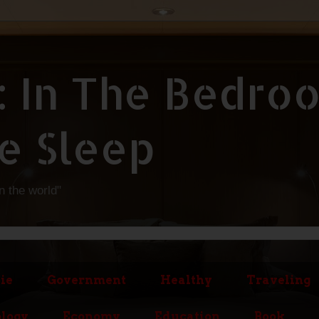
: In The Bedro
e Sleep
in the world"
ie
Government
Healthy
Traveling
logy
Economy
Education
Book