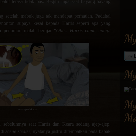
lut terasa tidak pas. Begitu juga saat bayang-bayang
g setelah mabuk juga tak mendapat perhatian. Padahal
nonton supaya kesal kepada Harris seperti apa yang
a penonton malah berujar “
Ohh.. Harris cuma mimpi
My
My
My
www.pulsk.com
Mo
n sebelumnya saat Harris dan Keara sedang ajep-ajep.
adi
scene stealer
, nyatanya justru ditempatkan pada babak