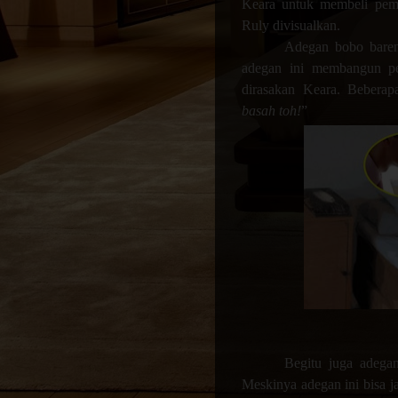
Keara untuk membeli pemba
Ruly divisualkan.
Adegan bobo baren
adegan ini membangun pe
dirasakan Keara. Beberap
basah toh!
”
Begitu juga adega
Meskinya adegan ini bisa j