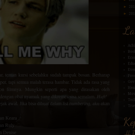
►
20
►
20
La
Ach
Boo
Eco
Edu
Eve
tar, teman kursi sebelahku sudah tampak bosan. Berharap
Foo
per, tapi semua malah terasa hambar. Tidak ada rasa yang
Gov
Hea
n filmnya. Mungkin seperti apa yang dirasakan oleh
Mov
 dengan obat nyamuk yang dikremes sisa semalam.
Huft!
Tec
ejak awal. Jika bisa dibuat dalam
list numbering
, aku akan
Trav
gan Keara
Ke
an Ruly
#B
n Denise