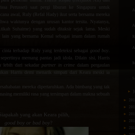
ssa Perusset) saat pergi liburan ke Singapura untuk
A
ana awal, Ruly (Refal Hady) ikut serta bersama mereka
bahwa waktunya dengan urusan kantor tersita. Nyatanya,
A
ikah Suhaime) yang sudah ditaksir sejak lama. Meski
a lain yang bernama Kemal sebagai imam dalam rumah
R
A
cinta terhadap Ruly yang terdeteksi sebagai
good boy
.
sepertinya memang pantas jadi idola. Dilain sisi, Harris
M
a lebih dari sekadar
partner in crime
dalam pergaulan
ukan Harris demi menarik simpati dari Keara meski ia
S
ersahabatan mereka dipertaruhkan. Ada bimbang yang tak
►
J
masing memiliki rasa yang tersimpan dalam makna sebuah
►
20
►
20
Siapakah yang akan Keara pilih,
►
20
►
20
good boy or bad boy
?
►
20
►
20