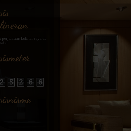
sis
lineran
sismeter
2
5
2
6
6
sisnisme