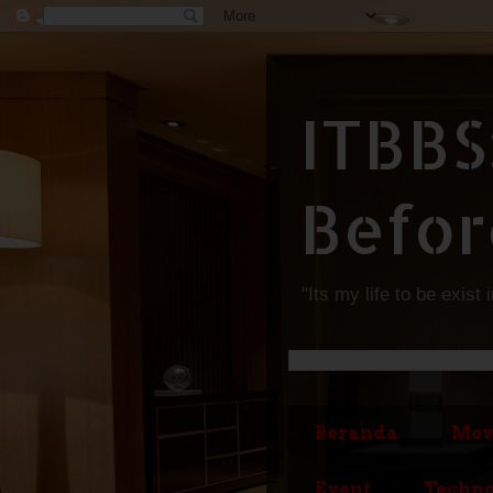
ITBBS
Befor
"Its my life to be exist 
Beranda
Mov
Event
Techno