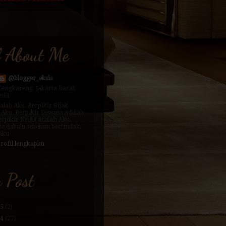
l About Me
@blogger_eksis
Cengkareng, Jakarta Barat,
sia
alah Aku. Berpikir Bijak
 Aku. Berpikir Dewasa adalah
erpikir Kritis adalah Aku.
ir dahulu sebelum bertindak,
 Aku
profil lengkapku
 Post
25
(2)
24
(27)