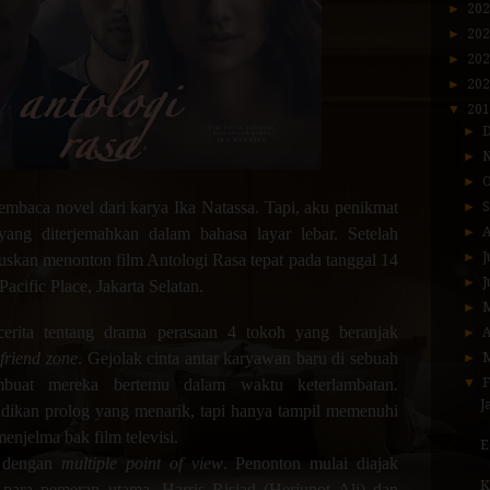
►
20
►
20
►
20
►
20
▼
20
►
►
►
mbaca novel dari karya Ika Natassa. Tapi, aku penikmat
►
yang diterjemahkan dalam bahasa layar lebar. Setelah
►
A
►
J
uskan menonton film Antologi Rasa tepat pada tanggal 14
►
J
acific Place, Jakarta Selatan.
►
cerita tentang drama perasaan 4 tokoh yang beranjak
►
A
m
friend zone
. Gejolak cinta antar karyawan baru di sebuah
►
buat mereka bertemu dalam waktu keterlambatan.
▼
J
jadikan prolog yang menarik, tapi hanya tampil memenuhi
menjelma bak film televisi.
E
a dengan
multiple point of view
. Penonton mulai diajak
K
 para pemeran utama. Harris Risjad (Herjunot Ali) dan