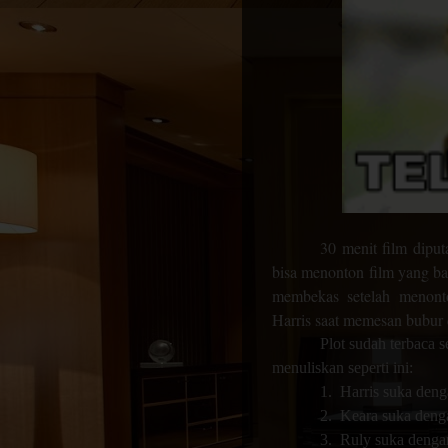
30 menit film dipu
bisa menonton film yang ba
membekas setelah menonto
Harris saat memesan bubur
Plot sudah terbaca s
menuliskan seperti ini:
1.
Harris suka den
2.
Keara suka deng
3.
Ruly suka denga