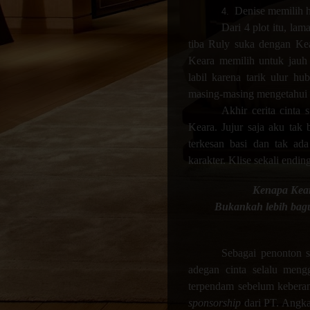
Denise memilih 
4.
Dari 4 plot itu, la
tiba Ruly suka dengan Ke
Keara memilih untuk jauh 
labil karena tarik ulur hu
masing-masing mengetahui 
Akhir cerita cinta
Keara. Jujur saja aku tak 
terkesan basi dan tak ad
karakter. Klise sekali endin
Kenapa Kear
Bukankah lebih bagu
Sebagai penonton s
adegan cinta selalu men
terpendam sebelum keberan
sponsorship
dari PT. Angk