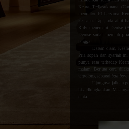
Keara Tedjasukmana (Cari
menonton F1 bersama. Renc
ke sana. Tapi, ada alibi 
Ruly menemani Denise (At
Denise sudah memilih pri
tangga.
Dalam diam, Keara 
Pria sopan dan syariah ini 
punya rasa terhadap Kear
malam. Berjuta cara dilak
tergolong sebagai
bad boy
.
Ujungnya jalinan p
bisa diungkapkan. Masing-
cinta.