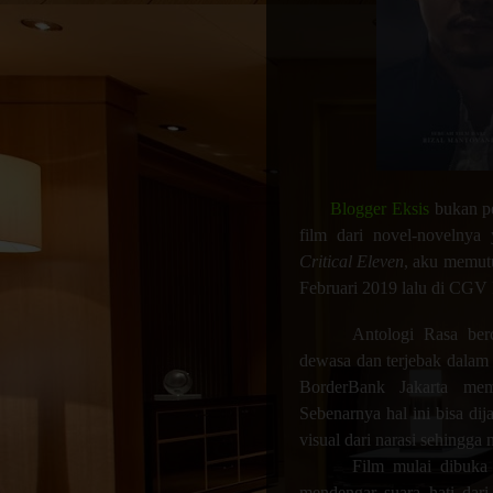
Blogger Eksis
bukan pe
film dari novel-novelnya 
Critical Eleven
, aku memut
Februari 2019 lalu di CGV P
Antologi Rasa ber
dewasa dan terjebak dala
BorderBank Jakarta mem
Sebenarnya hal ini bisa di
visual dari narasi sehingga 
Film mulai dibuk
mendengar suara hati dari