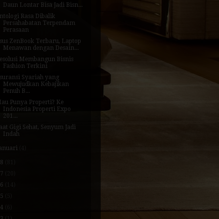
Daun Lontar Bisa Jadi Bisn...
ntologi Rasa Dibalik
Persahabatan Terpendam
Perasaan
sus ZenBook Terbaru, Laptop
Menawan dengan Desain...
esolusi Membangun Bisnis
Fashion Terkini
suransi Syariah yang
Mewujudkan Kebajikan
Penuh B...
au Punya Properti? Ke
Indonesia Properti Expo
201...
aat Gigi Sehat, Senyum Jadi
Indah
anuari
(4)
18
(81)
17
(20)
16
(14)
15
(5)
14
(6)
13
(1)