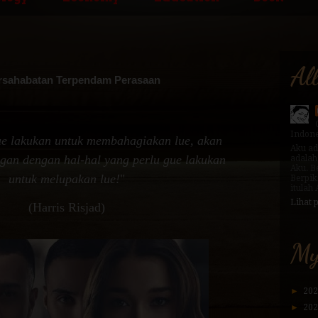
Al
ersahabatan Terpendam Perasaan
Indone
ue lakukan untuk membahagiakan lue, akan
Aku ad
ngan dengan hal-hal yang perlu gue lakukan
adalah
Aku. B
untuk melupakan lue!
"
Berpik
itulah
Lihat 
(Harris Risjad)
My
►
20
►
20