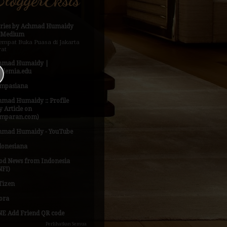
ories by Achmad Humaidy
 Medium
empat Buka Puasa di Jakarta
rat
hmad Humaidy |
ademia.edu
mpasiana
hmad Humaidy :: Profile
 Article on
mparan.com)
hmad Humaidy - YouTube
donesiana
od News from Indonesia
NFI)
Tizen
ora
NE Add Friend QR code
Perlihatkan Semua