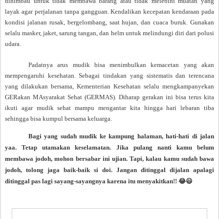
dihimbau untuk tidak membawa barang atau tidak melebihi muatan yang
layak agar perjalanan tanpa gangguan. Kendalikan kecepatan kendaraan pada
kondisi jalanan rusak, bergelombang, saat hujan, dan cuaca buruk. Gunakan
selalu masker, jaket, sarung tangan, dan helm untuk melindungi diri dari polusi
udara.
Padatnya arus mudik bisa menimbulkan kemacetan yang akan
mempengaruhi kesehatan. Sebagai tindakan yang sistematis dan terencana
yang dilakukan bersama, Kementerian Kesehatan selalu mengkampanyekan
GERakan MAsyarakat Sehat (GERMAS). Diharap gerakan ini bisa terus kita
ikuti agar mudik sehat mampu mengantar kita hingga hari lebaran tiba
sehingga bisa kumpul bersama keluarga.
Bagi yang sudah mudik ke kampung halaman, hati-hati di jalan
yaa. Tetap utamakan keselamatan. Jika pulang nanti kamu belum
membawa jodoh, mohon bersabar ini ujian. Tapi, kalau kamu sudah bawa
jodoh, tolong jaga baik-baik si doi. Jangan ditinggal dijalan apalagi
ditinggal pas lagi sayang-sayangnya karena itu menyakitkan!! 😂😃