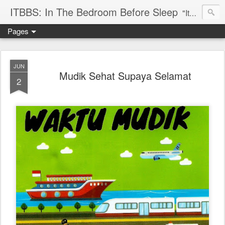
ITBBS: In The Bedroom Before Sleep
"Its my life to be exist in the world"
Pages
JUN
Mudik Sehat Supaya Selamat
2