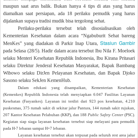
maupun saat arus balik.
Bukan hanya 4 tips di atas yang harus
diamalkan saat persiapan, ada 18 perilaku pemudik yang harus
dijalankan supaya tradisi mudik bisa tergolong sehat.
Perilaku-perilaku tersebut telah disosialisasikan oleh
Kementerian Kesehatan dalam acara “Ngabuburit Sehat bareng
Stasiun Gambir
MenKes” yang diadakan di Parkir Inap Utara,
pada Selasa (28/5). Hadir dalam acara tersebut Ibu Nila F. Moeloek
selaku Menteri Kesehatan Republik Indonesia, Ibu Kirana Pritasari
selaku Direktur Jenderal Kesehatan Masyarakat, Bapak Bambang
Wibowo selaku DirJen Pelayanan Kesehatan, dan Bapak Djoko
Sasono selaku SekJen KemenHub.
Dalam edukasi yang disampaikan, Kementerian Kesehatan
(Kemenkes) Republik Indonesia telah menyiapkan 6.047 Fasilitas Layanan
Kesehatan (Fasyankes). Layanan ini terdiri dari 923 pos kesehatan, 4.210
puskesmas, 375 rumah sakit di sekitar jalur Pantura, 144 rumah sakit rujukan,
207 Kantor Kesehatan Pelabuhan (KKP), dan 188
Public Safety Center
(PSC).
Kegiatan siap siaga layanan kesehatan tersebut siap melayani para pemudik
pada H-7 lebaran sampai H+7 lebaran.
Layanan kesehatan tersebut akan terpusat pada seluruh rest area jalur