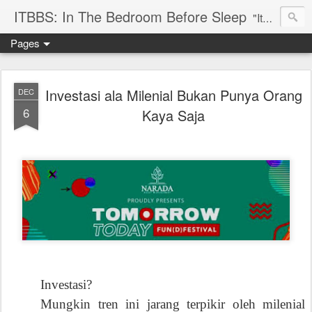
ITBBS: In The Bedroom Before Sleep
"Its my life to be exist in the world"
Pages
Investasi ala Milenial Bukan Punya Orang
DEC
6
Kaya Saja
Investasi?
Mungkin tren ini jarang terpikir oleh milenial